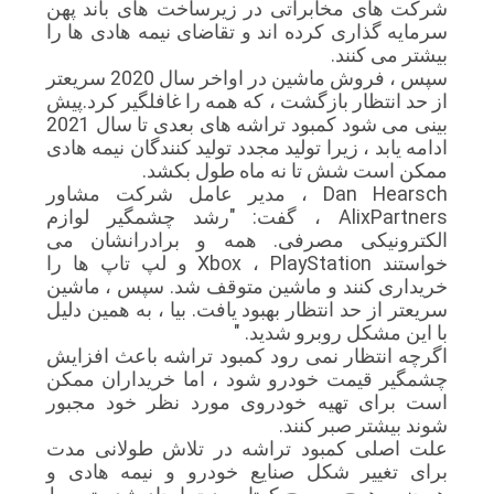
شرکت های مخابراتی در زیرساخت های باند پهن
سرمایه گذاری کرده اند و تقاضای نیمه هادی ها را
بیشتر می کنند.
سپس ، فروش ماشین در اواخر سال 2020 سریعتر
از حد انتظار بازگشت ، که همه را غافلگیر کرد.پیش
بینی می شود کمبود تراشه های بعدی تا سال 2021
ادامه یابد ، زیرا تولید مجدد تولید کنندگان نیمه هادی
ممکن است شش تا نه ماه طول بکشد.
Dan Hearsch ، مدیر عامل شرکت مشاور
AlixPartners ، گفت: "رشد چشمگیر لوازم
الکترونیکی مصرفی. همه و برادرانشان می
خواستند Xbox ، PlayStation و لپ تاپ ها را
خریداری کنند و ماشین متوقف شد. سپس ، ماشین
سریعتر از حد انتظار بهبود یافت. بیا ، به همین دلیل
با این مشکل روبرو شدید. "
اگرچه انتظار نمی رود کمبود تراشه باعث افزایش
چشمگیر قیمت خودرو شود ، اما خریداران ممکن
است برای تهیه خودروی مورد نظر خود مجبور
شوند بیشتر صبر کنند.
علت اصلی کمبود تراشه در تلاش طولانی مدت
برای تغییر شکل صنایع خودرو و نیمه هادی و