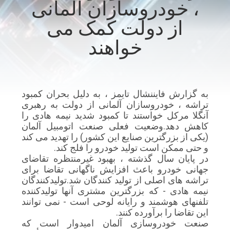
، خودروسازان آلمانی
کنترل
از دولت کمک می
کیفیت
خواهند
با
ما
تماس
به گزارش فایننشال تایمز ، به دلیل بحران کمبود
تراشه ، خودروسازان آلمانی از دولت به رهبری
بگیرید
آنگلا مرکل خواستند تا کمبود شدید نیمه هادی را
کاهش دهد.وضعیت فعلی صنعت اتومبیل آلمان
(یکی از بزرگترین صنایع این کشور) را تهدید می کند
اخبار
و حتی ممکن است تولید خودرو را فلج کند.
در پایان سال گذشته ، بهبود غیرمنتظره تقاضای
جهانی خودرو باعث افزایش ناگهانی تقاضا برای
درخواست
تراشه های اصلی از تولید کنندگان شد.تولیدکنندگان
نقل قول
نیمه هادی - که بزرگترین مشتری آنها تولیدکننده
تلفنهای هوشمند و رایانه لوحی است - نمی توانند
این تقاضا را برآورده کنند.
صنعت خودروسازی آلمان امیدوار است كه
نقشه