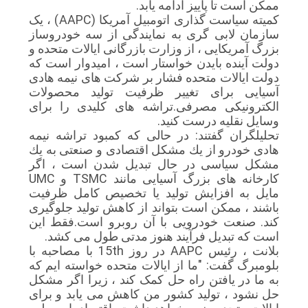
ممکن است تا پاییز ادامه یابد.
کمیته سیاست گذاری اتومبیل آمریکا (AAPC) ، یک
سازمان لابی گری به نمایندگی از سه خودروساز
بزرگ آمریکایی ، از وزارت بازرگانی ایالات متحده و
دولت آینده بایدن خواستار است ، امیدوار است که
دولت ایالات متحده فشار بر شرکت های نیمه هادی
آسیایی برای تغییر ظرفیت تولید محصولات
الکترونیکی مصرفی.تراشه های کلیدی را برای
وسایل نقلیه درست کنید.
تحلیلگران گفتند: در حالی كه كمبود تراشه نیمه
هادی خودرو از یك مشكل اقتصادی و صنعتی به یك
مشكل سیاسی در حال تبدیل شدن است ، اگر
كارخانه های بزرگ آسیایی مانند TSMC و UMC
مایل به افزایش تولید یا تخصیص كامل ظرفیت
باشند ، ممكن است بتواند از كاهش تولید جلوگیری
كند. صنعت خودرویی با آن روبرو است.فقط این
است که تبدیل فرآیند هنوز مدتی طول می کشد.
بلانت ، رئیس AAPC در روز 15th با مصاحبه با
بلومبرگ گفت: "ما از ایالات متحده خواسته ایم که
به ما در یافتن راه حل کمک کند ، زیرا اگر مشکل
حل نشود ، تولید کشور من کاهش می یابد و برای