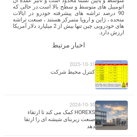
متوسط ​​و پایین نسبتاً محدود است و تأثیر عمده آن
اتومبیل های متوسط ​​و سطح بالا است.در حالی که
90 درصد تراشه های پیشرفته خودرو در ایالات
متحده ، ژاپن و اروپا متمرکز هستند ، صنعت تراشه
های خودرویی چین تنها بیش از 2 میلیارد دلار آمریکا
ارزش دارد.
اخبار مرتبط
2025-10-31
کنترل محیط شرکت
2024-10-30
HOREXS کمک می کند تا ارتقاء
صنعت زیربنای شیشه ای را ارتقا
دهد