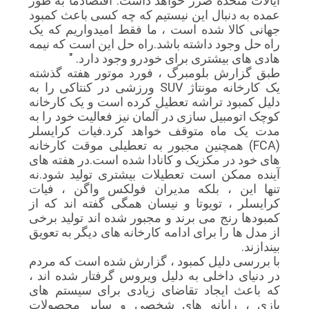
ایالات متحده ضرر خواهد داشت. اقتصادما به طور
عمده به دنبال این نیستیم که چه کسی باعث کمبود
جهانی کالا شده است ، ما فقط امیدواریم که یک
راه حل وجود داشته باشد.راه حل این است که نیمه
هادی های بیشتری برای خودرو وجود دارد. "
طبق گزارش بلومبرگ ، فورد موتور هفته گذشته
یک کارخانه مونتاژ SUV ورزشی در کنتاکی را به
دلیل کمبود تراشه تعطیل کرده است و یک کارخانه
کوچک اتومبیل سازی در آلمان نیز فعالیت خود را به
مدت یک ماه متوقف خواهد کرد.فیات کرایسلر
(FCA) همچنین مجبور به تعطیلی موقت کارخانه
های خود در مکزیک و کانادا شده است.در هفته های
آینده ممکن است تعطیلات بیشتری تولید شود.نه
تنها این ، بلکه مدیران فولکس واگن ، فیات
کرایسلر ، تویوتا و نیسان همگی گفته اند که از
کمبودها رنج می برند و مجبور شده اند تولید برخی
از مدل ها را برای ادامه کارخانه های دیگر به تعویق
بیندازند.
با بررسی دلیل کمبود ، گزارش شده است که مردم
در دنیای داخلی به دلیل ویروس گرفتار شده اند ،
که باعث ایجاد تقاضای زیادی برای سیستم های
بازی ، رایانه های شخصی و سایر محصولات