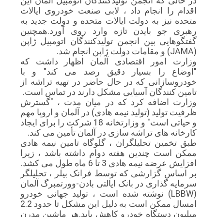
در حالی که انجمن تولیدکنندگان اتومبیل آلمان این
اقدام را انجام داد ، لابی صنعت خودروی ایالات
متحده نیز به دولت ایالات متحده و دولت جدید به
رهبری جو بایدن تازه وارد روی آورد.همچنین
گفتگوهایی بین انجمن تولیدکنندگان اتومبیل ژاپن
(JAMA) و مقامات دولت ژاپن انجام شد.
وزارت امور اقتصادی آلمان اظهار داشت که
"اوضاع را بسیار دقیق رصد می کند" و با
خودروسازانی که در حال حاضر در تهیه تراشه از
تامین کنندگان آسیایی مشکل دارند در تماس است.
وزارت اضافه کرد که در میان مدت ، "گسترش
ظرفیت تولید (تولید نیمه هادی) در آلمان و اروپا مهم
و حیاتی است" و وزارتخانه 18 شرکت را برای ایجاد
کارخانه های تراشه سازی در آلمان تأمین می کند.
طبق تخمین تحلیلگران ، گلوگاه تامین نیمه هادی
ممکن است چندین هفته دوام داشته باشد ، زیرا
افزایش عرضه نیمه هادی 3 تا 6 ماه طول می کشد.
بر اساس گزارشی که توسط فرانک بیلر ، تحلیلگر
سرمایه گذاری در بانک ایالتی بادن-وورتمبرگ آلمان
(LBBW) نوشته شده است ، تولید جهانی خودرو
امسال ممکن است به دلیل این مشکل تا حدود 2.2
میلیون دستگاه خودرو کاهش یابد.هر ماشین مدرن