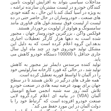
مداخلات سیاسی بتواند به افزایش اولویت تأمین
سایت
كنندگان خودرو در لیست مشتریان سازنده تراشه ،
به ویژه در آسیا كمك كند.با این حال ، به گفته خودی
های صنعت ، خودروسازان در حال حاضر حتی در ده
PRIVACY
لیست از لیست فوق نیستند.غول های فناوری مانند
سامسونگ و هواوی از اولویت برخوردار هستند.
POLICY
فولکس واگن ، بزرگترین خودروساز جهان ، مجبور
شده است به دهها هزار کارگر تعطیلات اجباری
بدهد.این گروه اعلام کرده است که به دلیل این
مشکل تولید خودروی خود در چند ماه اول سال
جاری حداقل با 100000 دستگاه خودرو کاهش می
یابد.
تولید کننده مرسدس دایملر نیز مجبور به کاهش
تولید شد ، در حالی که فورد کارخانه سارلوئیس خود
را در آلمان تا اواسط فوریه تعطیل کرده است.
"همه طرف های درگیر در تلاش هستند تا در سطح
جهان برای بهبود عرضه نیمه هادی در صنعت خودرو
تلاش کنند."روز سه شنبه انجمن صنایع اتومبیل
آلمان (VDA) در بیانیه ای اعلام کرد.گروه لابی
صنعت خودرو افزوده است که "ارتباط خود را با
دولت آلمان در این مورد حفظ می کند".