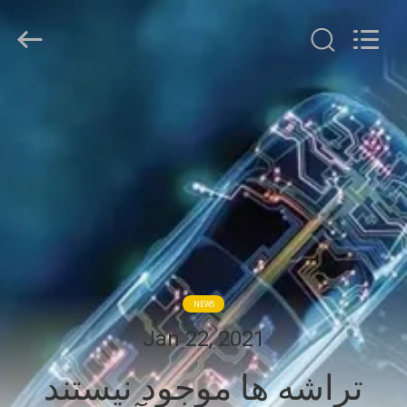
HongRuiXing
(Hubei)
Electronics
Co.,Ltd..
All
Rights
Reserved.
صفحه
اصلی
محصولات
درباره
ما
NEWS
تور
Jan 22, 2021
کارخانه
تراشه ها موجود نیستند