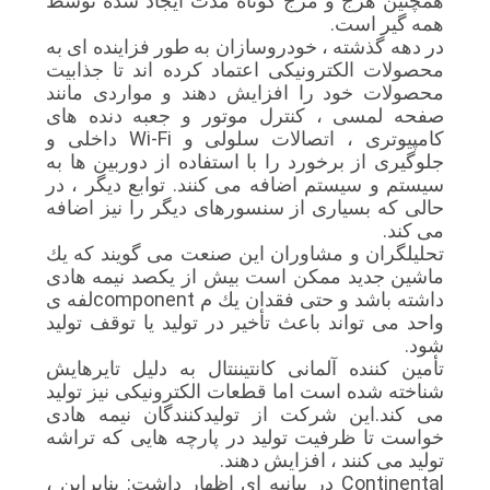
همچنین هرج و مرج کوتاه مدت ایجاد شده توسط
همه گیر است.
در دهه گذشته ، خودروسازان به طور فزاینده ای به
محصولات الکترونیکی اعتماد کرده اند تا جذابیت
محصولات خود را افزایش دهند و مواردی مانند
صفحه لمسی ، کنترل موتور و جعبه دنده های
کامپیوتری ، اتصالات سلولی و Wi-Fi داخلی و
جلوگیری از برخورد را با استفاده از دوربین ها به
سیستم و سیستم اضافه می کنند. توابع دیگر ، در
حالی که بسیاری از سنسورهای دیگر را نیز اضافه
می کند.
تحلیلگران و مشاوران این صنعت می گویند كه یك
ماشین جدید ممكن است بیش از یكصد نیمه هادی
داشته باشد و حتی فقدان یك م componentلفه ی
واحد می تواند باعث تأخیر در تولید یا توقف تولید
شود.
تأمین کننده آلمانی کانتیننتال به دلیل تایرهایش
شناخته شده است اما قطعات الکترونیکی نیز تولید
می کند.این شرکت از تولیدکنندگان نیمه هادی
خواست تا ظرفیت تولید در پارچه هایی که تراشه
تولید می کنند ، افزایش دهند.
Continental در بیانیه ای اظهار داشت: بنابراین ،