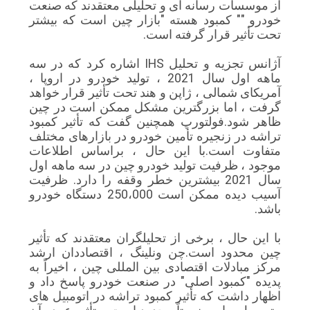
از موسسات رسانه ای و تحلیلی معتقدند که صنعت
خودرو "" کمبود هسته "بازار چین است که بیشتر
تحت تأثیر قرار گرفته است.
آژانس تجزیه و تحلیل IHS اشاره کرد که در سه
ماهه اول سال 2021 ، تولید خودرو در اروپا ،
آمریکای شمالی ، ژاپن و هند تحت تأثیر قرار خواهد
گرفت ، اما بزرگترین مشکل ممکن است در چین
ظاهر شود.فولتورپ همچنین گفت که تأثیر کمبود
تراشه در زنجیره تأمین خودرو در بازارهای مختلف
متفاوت است.با این حال ، براساس اطلاعات
موجود ، ظرفیت تولید خودرو چین در سه ماهه اول
سال 2021 بیشترین خطر وقفه را دارد. ظرفیت
آسیب دیده ممکن است 250،000 دستگاه خودرو
باشد.
با این حال ، برخی از تحلیلگران معتقدند که تأثیر
چین محدود است.چن ونلینگ ، اقتصاددان ارشد
مرکز مبادلات اقتصادی بین المللی چین ، اخیراً به
پدیده "کمبود اصلی" در صنعت خودرو پاسخ داد و
اظهار داشت که تأثیر کمبود تراشه در اتومبیل های