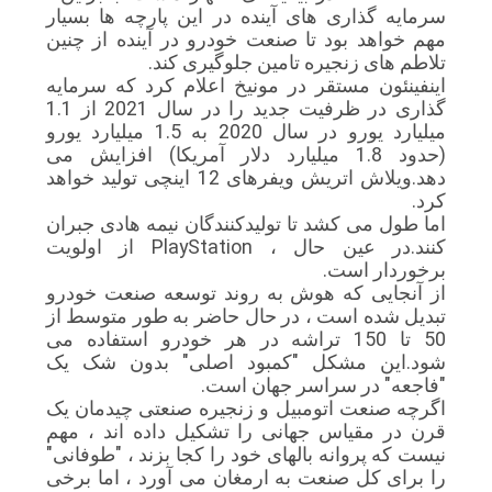
سرمایه گذاری های آینده در این پارچه ها بسیار
مهم خواهد بود تا صنعت خودرو در آینده از چنین
تلاطم های زنجیره تامین جلوگیری کند.
اینفینئون مستقر در مونیخ اعلام کرد که سرمایه
گذاری در ظرفیت جدید را در سال 2021 از 1.1
میلیارد یورو در سال 2020 به 1.5 میلیارد یورو
(حدود 1.8 میلیارد دلار آمریکا) افزایش می
دهد.ویلاش اتریش ویفرهای 12 اینچی تولید خواهد
کرد.
اما طول می کشد تا تولیدکنندگان نیمه هادی جبران
کنند.در عین حال ، PlayStation از اولویت
برخوردار است.
از آنجایی که هوش به روند توسعه صنعت خودرو
تبدیل شده است ، در حال حاضر به طور متوسط ​​از
50 تا 150 تراشه در هر خودرو استفاده می
شود.این مشکل "کمبود اصلی" بدون شک یک
"فاجعه" در سراسر جهان است.
اگرچه صنعت اتومبیل و زنجیره صنعتی چیدمان یک
قرن در مقیاس جهانی را تشکیل داده اند ، مهم
نیست که پروانه بالهای خود را کجا بزند ، "طوفانی"
را برای کل صنعت به ارمغان می آورد ، اما برخی