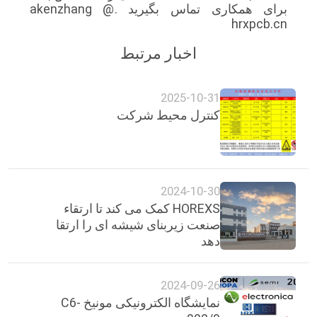
برای همکاری تماس بگیرید .akenzhang @
hrxpcb.cn
اخبار مرتبط
2025-10-31
کنترل محیط شرکت
2024-10-30
HOREXS کمک می کند تا ارتقاء
صنعت زیربنای شیشه ای را ارتقا
دهد
2024-09-26
نمایشگاه الکترونیکی مونیخ C6-