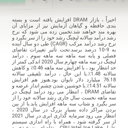
کنترل
کیفیت
اخیراً ، بازار DRAM افزایش یافته است و بسته
بندی حافظه و گیاهان آزمایش نیز از مزایای آن
با
بهره مند خواهند شد.تخمین زده می شود که نرخ
رشد درآمد سالانه لیچنگ رشد خود را از سر بگیرد و
ما
نرخ رشد درآمد مرکب (CAGR) طی دو سال آینده
به 9-10 درصد برسد.تحت تأثیر تغییرات تقاضای
تماس
فصلی و پایه سه ماهه سه ماهه سوم ، درآمد
بگیرید
لیچنگ در سه ماهه چهارم سال 2020 اندکی کمتر از
حد انتظار بود ، با افزایش سه ماهه 0.46٪ و کاهش
سالانه 1.48٪.با این حال ، درآمد تلفیقی سالانه
اخبار
76.18 میلیارد دلار تایوان بود.هنوز هم افزایش
سالانه 14.51٪.با خوشبین شدن چشم انداز عرضه و
تقاضای DRAM ، انتظار می رود درآمد لیچنگ در
درخواست
سه ماهه نخست سال جاری رشد سالانه خود را از
سر بگیرد و شتاب سه ماهه افزایش یابد.با از بین
نقل قول
بردن مراکز داده بسیار بزرگ در سال 2020 ،
انتظار می رود سرمایه گذاری ابری در سال 2021
از سر گرفته شود ، همراه با راه اندازی سیستم
نقشه
عامل CPU Intel Ice Lake ، تقاضای متنوع ذخیره