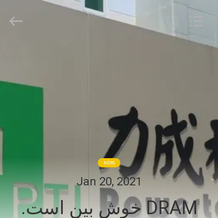
HongRuiXing
(Hubei)
Electronics
Co.,Ltd..
All
Rights
Reserved.
صفحه
اصلی
محصولات
درباره
ما
NEWS
تور
Jan 20, 2021
کارخانه
DRAM خوش بین است.