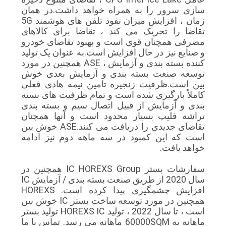
سازی سرور را به همراه خواهد داشت.در همان
سایت
زمان ، افزایش میزان نفوذ تلفن های هوشمند 5G
تقاضا را تحریک می کند ، تقاضا برای کالاهای
مصرفی همچنان قوی است و بهبود تقاضای خودرو
PRIVACY
و صنایع نیز در حال افزایش است.به عنوان یک تولید
POLICY
کننده بسته بندی و آزمایش ، ASE همچنین در مورد
توسعه صنعت بسته بندی و آزمایش بعدی خوش
بین است.ظرفیت زنجیره تامین نیمه هادی فعلی
کاملاً بارگیری شده است و تمام ظرفیت های بسته
بندی و آزمایش از قبیل اتصال سیم و بسته بندی
تراشه فلیپ بسیار محدود است و آنها همچنان
تقاضای جدیدی را دریافت می کنند.ASE خوش بین
است که این کمبود در سه ماهه دوم نیز ادامه
خواهد یافت.
سفارشات بستر IC HOREXS Group همچنین در
سال 2020 از طریق صنعت بسته بندی / آزمایش IC
افزایش چشمگیری پیدا کرده است. HOREXS
همچنین در مورد توسعه ساخت بستر IC خوش بین
است ، تا سال 2022 ، تولید HOREXS IC تولید بستر
ماهانه به 60000SQM ماهانه می رسد. تماس با ما