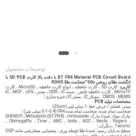
سایت
PRIVACY
POLICY
توضیحات محصول
BT FR4 Material PCB Circuit Board با دقت بالا کارت SD PCB با
انگشت طلای روشن 50u "ضخامت طلا ROHS
کاربرد
: کارت SD ، کارت حافظه ، انواع کارت حافظه ، MicroSD ، کارت
MicroTF ، کارت حافظه فلش ، بسته DDR ، IC ، بستر IC ، MCP ، UFS ،
CMOS ، MEMS ، مونتاژ IC ، بستر IC ذخیره سازی ؛
مشخصات تولید PCB
:
مینی. فضای / عرض خط: 1 میلی لیتر (25um)
ضخامت تمام شده: ضخامت تمام شده FR4 (0.1-0.4 میلی متر) ؛
مارک مواد: عمدتا مارک: SHENGYI ، Mitsubishi (BT-FR4) ، mitsuiseiki
، OhmegaPly ، Ticer ، AMC ، Isola ، AGC ، Neclo ، Rogers ،
Taconic ، دیگران ؛
سطح به پایان رسید: عمدتا طلا غوطه وری ، پشتیبانی سفارشی مانند OSP
/ نقره غوطه وری ، قلع ، بیشتر ؛