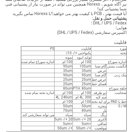
نیز آگاه شویم ، Horexs همچنین می تواند در صورت نیاز از پشتیبانی فنی
شما پشتیبانی کند!
آیا قیمت بهتر ، PCB با کیفیت بهتر می خواهید؟با Horexs تماس بگیرید
پشتیبانی حمل و نقل:
DHL / UPS / Fedex ؛
هوایی؛
اکسپرس سفارشی (DHL / UPS / Fedex)
قابلیت
مورد
قابلیت
PS
تخته
یکنواختی +/- 10٪
تولید انبوه
نمونه
اندازه سوراخ
100 ام
100 ام
اندازه سوراخ تمام شده
انگشت بستن
گام صدا
105um
95um
عرض
35um
35um
پتک زدن
گام صدا
95um
90um
عرض خط
25um
25um
فضای خط
25um
25um
حلقه سوراخ
PTH: 80um
80um
ضخامت
دو طرفه
100 ام
100 ام
اندازه تخته تمام شده
چند لایه
4L: 300 ام
4L: 240um
خط یا PAD برای لبه تخته
100 ام
100 ام
S / M
پنجره
50um
50um
پل
80um
70um
رنگ
سیاه
سیاه
می تواند سفارشی کند
لاغری
20 +/- 5um
20 +/- 5um
صافی
<5um
<5um
موقعیت
+/- 50um
+/- 50um