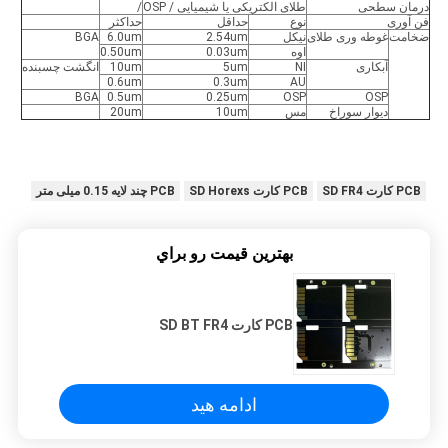
درمان سطحی
طلای الکتریکی یا شیمیایی / OSP
/
فن آوری
نوع
حداقل
حداکثر
ضخامت
غوطه وری طلای
نیکل
2.54um
6.0um
BGA
اوه
0.03um
0.50um
آبکاری
NI
5um
10um
انگشت چسبنده
0.6um
0.3um
AU
BGA
0.5um
0.25um
OSP
OSP
دیوار سوراخ
مس
10um
20um
PCB کارت SD FR4
PCB کارت SD Horexs
PCB چند لایه 0.15 میلی متر
بهترين قيمت رو براي
PCB کارت SD BT FR4
ادامه هید