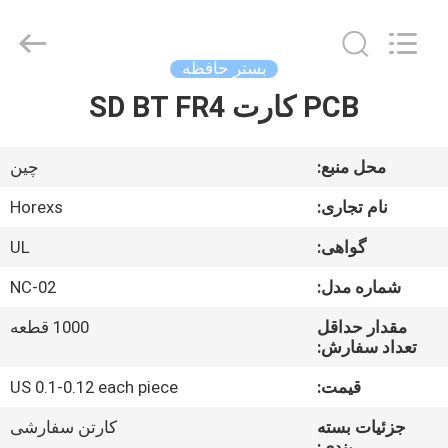
HongRuiXing
(Hubei)
Electronics
Co.,Ltd..
All
بستر حافظه
Rights
Reserved.
PCB کارت SD BT FR4
صفحه
اصلی
محل منبع:
چین
محصولات
نام تجاری:
Horexs
گواهی:
UL
درباره
شماره مدل:
NC-02
ما
مقدار حداقل
1000 قطعه
تعداد سفارش:
تور
قیمت:
US 0.1-0.12 each piece
کارخانه
جزئیات بسته
کارتن سفارشی
بندی: