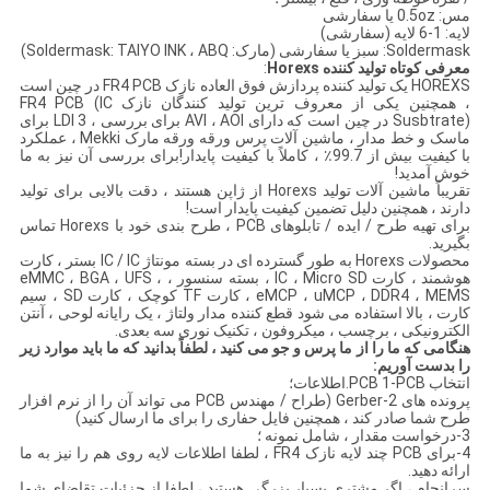
مس: 0.5oz یا سفارشی
لایه: 1-6 لایه (سفارشی)
Soldermask: سبز یا سفارشی (مارک: Soldermask: TAIYO INK ، ABQ)
معرفی کوتاه تولید کننده Horexs
:
HOREXS یک تولید کننده پردازش فوق العاده نازک FR4 PCB در چین است
، همچنین یکی از معروف ترین تولید کنندگان نازک FR4 PCB (IC
Susbtrate) در چین است که دارای AVI ، AOI برای بررسی ، 3 LDI برای
ماسک و خط مدار ، ماشین آلات پرس ورقه ورقه مارک Mekki ، عملکرد
با کیفیت بیش از 99.7٪ ، کاملاً با کیفیت پایدار!برای بررسی آن نیز به ما
خوش آمدید!
تقریباً ماشین آلات تولید Horexs از ژاپن هستند ، دقت بالایی برای تولید
دارند ، همچنین دلیل تضمین کیفیت پایدار است!
برای تهیه طرح / ایده / تابلوهای PCB ، طرح بندی خود با Horexs تماس
بگیرید.
محصولات Horexs به طور گسترده ای در بسته مونتاژ IC / IC بستر ، کارت
هوشمند ، کارت IC ، Micro SD ، بسته سنسور ، eMMC ، BGA ، UFS ،
eMCP ، uMCP ، DDR4 ، MEMS ، کارت TF کوچک ، کارت SD ، سیم
کارت ، بالا استفاده می شود قطع کننده مدار ولتاژ ، یک رایانه لوحی ، آنتن
الکترونیکی ، برچسب ، میکروفون ، تکنیک نوری سه بعدی.
هنگامی که ما را از ما پرس و جو می کنید ، لطفاً بدانید که ما باید موارد زیر
را بدست آوریم:
انتخاب PCB 1-PCB.اطلاعات؛
پرونده های 2-Gerber (طراح / مهندس PCB می تواند آن را از نرم افزار
طرح شما صادر کند ، همچنین فایل حفاری را برای ما ارسال کنید)
3-درخواست مقدار ، شامل نمونه ؛
4-برای PCB چند لایه نازک FR4 ، لطفا اطلاعات لایه روی هم را نیز به ما
ارائه دهید.
سرانجام ، اگر مشتری بسیار بزرگی هستید ، لطفا از جزئیات تقاضای شما