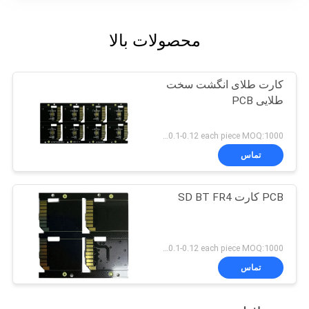
محصولات بالا
کارت طلای انگشت سخت
طلایی PCB
US 0.1-0.12 each piece MOQ:1000 قطعه
تماس
PCB کارت SD BT FR4
US 0.1-0.12 each piece MOQ:1000 قطعه
تماس