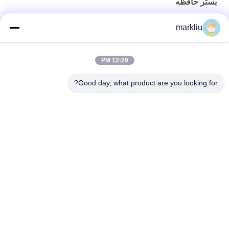
بستر حافظه
FMC NAND / بستر حافظه فلش BT / FR4 Material 70um برای کارت
markliu
های حافظه
ساخت بستر کارت SD 0.15 میلی متری Gold Finger
12:29 PM
پشتیبانی از ساخت بستر FMC
Good day, what product are you looking for?
دسته بندی های محبوب
همه
بستر بسته IC
بستر BGA
بستر بسته بندی 
بستر بسته بندی جرعه
FCCSP
بستر ماژول RF
بستر سنسورها
بستر MEMS
بستر حافظه