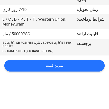
کنترل
زمان تحویل:
7-10 روز کاری
کیفیت
شرایط پرداخت:
L / C ، D / P ، T / T ، Western Union،
MoneyGram
با
قابلیت ارائه:
50000PSC / ماه
ما
تماس
برجسته:
BT FR4 کارت SD PCB ، کارت SD PCB FR4 ، کارت SD
PCB BT
,
,
بگیرید
SD Card PCB BT
SD Card PCB FR4
بهترین قیمت
اخبار
درخواست
نقل قول
نقشه