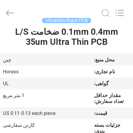
HongRuiXing
(Hubei)
Electronics
Co.,Ltd..
All
Ultrathin Rigid PCB
Rights
Reserved.
0.1mm 0.4mm ضخامت L/S
صفحه
35um Ultra Thin PCB
اصلی
محصولات
محل منبع:
چین
نام تجاری:
Horexs
درباره
گواهی:
UL
ما
مقدار حداقل
1 متر مربع
تعداد سفارش:
تور
قیمت:
US 0.11-0.13 each piece
کارخانه
جزئیات بسته
کارتن سفارشی
بندی: