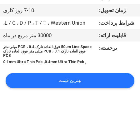
کنترل
زمان تحویل:
7-10 روز کاری
کیفیت
شرایط پرداخت:
L / C ، D / P ، T / T ، Western Union،
با
قابلیت ارائه:
30000 متر مربع در ماه
ما
برجسته:
50um Line Space فوق العاده نازک PCB ، 0.4 میلی متر
فوق العاده نازک PCB ، 0.1 میلی متر فوق العاده نازک
تماس
PCB
,
,
0.1mm Ultra Thin Pcb
0.4mm Ultra Thin Pcb
بگیرید
بهترین قیمت
اخبار
درخواست
نقل قول
نقشه