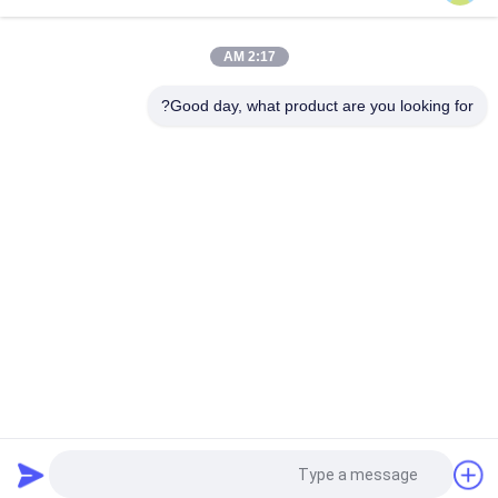
بستر حافظه NAND مواد خام فوق نازک FR4 هسته BT
2:17 AM
تولید PCB سخت و نازک برای مونتاژ میکروالکترونیک
Good day, what product are you looking for?
دسته بندی های محبوب
همه
بستر بسته IC
بستر BGA
بستر بسته بندی 
بستر بسته بندی جرعه
FCCSP
بستر ماژول RF
بستر سنسورها
بستر MEMS
بستر حافظه
درخواست نقل قول