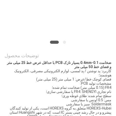
سایت
PRIVACY
POLICY
توضیحات محصول
ضخامت 0.1-0.4mm بسیار نازک PCB با حداقل عرض خط 25 میلی متر
و فضای خط 50 میلی متر
کاربرد: پد نوشتن / پد لمسی، لوازم الکترونیکی مصرفی، الکترونیک
هوشمند؛
فضای کوچک خط/عرض: 1 میلی متر (25 میلی متر)
مشخصات تولید PCB:
FR4 (0.15 میلی متر) ضخامت تمام شده؛
نام تجاری FR4: SHENGYI یا سفارشی سازی؛
سطح تمام شده: طلای غوطه وری؛
مس: 0.5 اونس یا سفارشی.
Soldermask: سبز یا سفارشی
HOREXS-Hubei متعلق به گروه HOREXS است، یکی از تولید کنندگان
پیشرو و در حال رشد چینی بستر IC است. که در شهر Huangshi استان