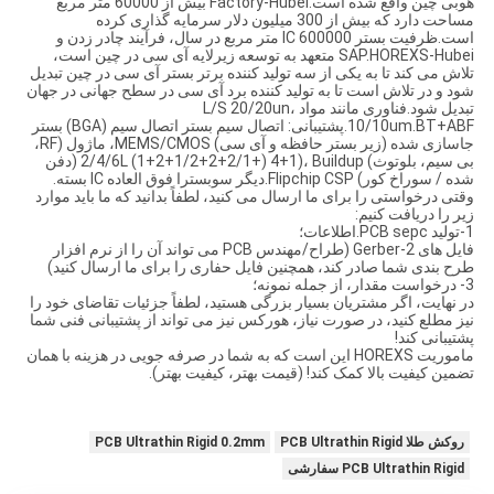
هوبی چین واقع شده است.Factory-Hubei بیش از 60000 متر مربع
مساحت دارد که بیش از 300 میلیون دلار سرمایه گذاری کرده
است.ظرفیت بستر IC 600000 متر مربع در سال، فرآیند چادر زدن و
SAP.HOREXS-Hubei متعهد به توسعه زیرلایه آی سی در چین است،
تلاش می کند تا به یکی از سه تولید کننده برتر بستر آی سی در چین تبدیل
شود و در تلاش است تا به تولید کننده برد آی سی در سطح جهانی در جهان
تبدیل شود.فناوری مانند مواد L/S 20/20un،
10/10um.BT+ABF.پشتیبانی: اتصال سیم بستر اتصال سیم (BGA) بستر
جاسازی شده (زیر بستر حافظه و آی سی) MEMS/CMOS، ماژول (RF،
بی سیم، بلوتوث) 2/4/6L (1+2+1/2+2+2/1+) 4+1)، Buildup (دفن
شده / سوراخ کور) Flipchip CSP.دیگر سوبسترا فوق العاده IC بسته.
وقتی درخواستی را برای ما ارسال می کنید، لطفاً بدانید که ما باید موارد
زیر را دریافت کنیم:
1-تولید PCB sepc.اطلاعات؛
فایل های 2-Gerber (طراح/مهندس PCB می تواند آن را از نرم افزار
طرح بندی شما صادر کند، همچنین فایل حفاری را برای ما ارسال کنید)
3- درخواست مقدار، از جمله نمونه؛
در نهایت، اگر مشتریان بسیار بزرگی هستید، لطفاً جزئیات تقاضای خود را
نیز مطلع کنید، در صورت نیاز، هورکس نیز می تواند از پشتیبانی فنی شما
پشتیبانی کند!
ماموریت HOREXS این است که به شما در صرفه جویی در هزینه با همان
تضمین کیفیت بالا کمک کند! (قیمت بهتر، کیفیت بهتر).
روکش طلا PCB Ultrathin Rigid
PCB Ultrathin Rigid 0.2mm
PCB Ultrathin Rigid سفارشی