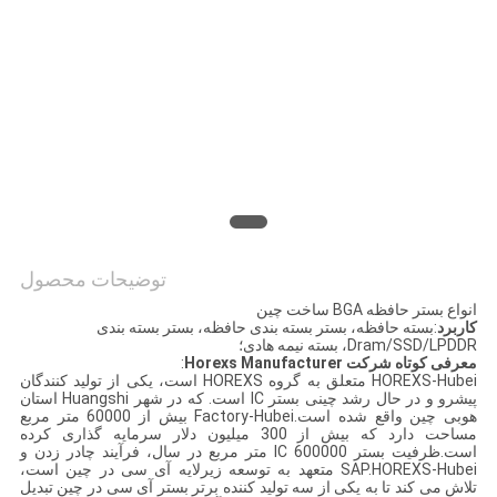
سایت
PRIVACY
POLICY
توضیحات محصول
انواع بستر حافظه BGA ساخت چین
کاربرد
:بسته حافظه، بستر بسته بندی حافظه، بستر بسته بندی
Dram/SSD/LPDDR، بسته نیمه هادی؛
معرفی کوتاه شرکت Horexs Manufacturer
:
HOREXS-Hubei متعلق به گروه HOREXS است، یکی از تولید کنندگان
پیشرو و در حال رشد چینی بستر IC است. که در شهر Huangshi استان
هوبی چین واقع شده است.Factory-Hubei بیش از 60000 متر مربع
مساحت دارد که بیش از 300 میلیون دلار سرمایه گذاری کرده
است.ظرفیت بستر IC 600000 متر مربع در سال، فرآیند چادر زدن و
SAP.HOREXS-Hubei متعهد به توسعه زیرلایه آی سی در چین است،
تلاش می کند تا به یکی از سه تولید کننده برتر بستر آی سی در چین تبدیل