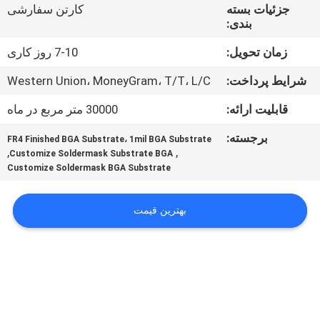
کنترل
جزئیات بسته
کارتن سفارشی
بندی:
کیفیت
زمان تحویل:
7-10 روز کاری
با
شرایط پرداخت:
Western Union، MoneyGram، T/T، L/C
ما
قابلیت ارائه:
30000 متر مربع در ماه
تماس
برجسته:
FR4 Finished BGA Substrate، 1mil BGA Substrate
بگیرید
,
,
Customize Soldermask Substrate BGA
Customize Soldermask BGA Substrate
اخبار
بهترین قیمت
درخواست
نقل قول
نقشه