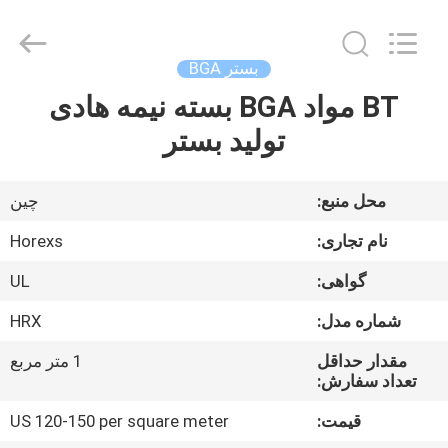
HongRuiXing
(Hubei)
Electronics
Co.,Ltd..
All
بستر BGA
Rights
Reserved.
BT مواد BGA بسته نیمه هادی
صفحه
تولید بستر
اصلی
محصولات
محل منبع:
چین
نام تجاری:
Horexs
درباره
گواهی:
UL
ما
شماره مدل:
HRX
تور
مقدار حداقل
1 متر مربع
تعداد سفارش:
کارخانه
قیمت:
US 120-150 per square meter