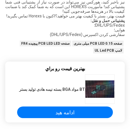
نیز باخبر کنید، هورکس نیز می‌تواند در صورت نیاز از پشتیبانی فنی شما
پشتیبانی کند! مأموریت HOREXS این است که به شما کمک کند با ضمانت
کیفیت بالا در هزینه‌ها صرفه‌جویی کنید!
قیمت بهتر، بستر با کیفیت بهتر می خواهید؟اکنون با Horexs تماس بگیرید!
پشتیبانی حمل و نقل:
DHL/UPS/Fedex؛
هوایی؛
سفارشی کردن اکسپرس (DHL/UPS/Fedex)
صفحه PCB LED 0.15 میلی متری
صفحه PCB LED LED پیچیده FR4
لامپ UL Led PCB
بهترين قيمت رو براي
BT مواد BGA بسته نیمه هادی تولید بستر
ادامه هید