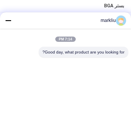
بستر BGA
تولید زیربنای ماژول RF/mmwave
markliu
ساخت بستر بسته بندی میکروالکترونیک
7:14 PM
بستر بسته بندی میکروالکترونیک زیرلایه مونتاژ نیمه هادی با ضخامت
0.2 میلی متر
Good day, what product are you looking for?
دسته بندی های محبوب
همه
بستر بسته IC
بستر BGA
بستر بسته بندی 
بستر بسته بندی جرعه
FCCSP
بستر ماژول RF
بستر سنسورها