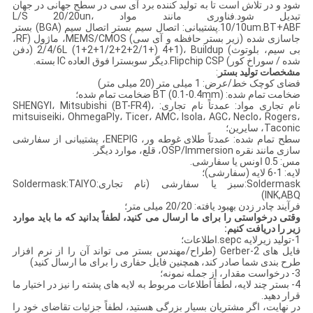
شود و در تلاش است تا به تولید کننده برد آی سی در سطح جهانی در جهان
تبدیل شود.فناوری مانند مواد L/S 20/20un،
10/10um.BT+ABF.پشتیبانی: اتصال سیم بستر اتصال سیم (BGA) بستر
جاسازی شده (زیر بستر حافظه و آی سی) MEMS/CMOS، ماژول (RF،
بی سیم، بلوتوث) 2/4/6L (1+2+1/2+2+2/1+) 4+1)، Buildup (دفن
شده / سوراخ کور) Flipchip CSP.دیگر سوبسترا فوق العاده IC بسته.
مشخصات تولید بستر
:
فضای کوچک خط/عرض: 1 میلی متر (20 میلی متر)
ضخامت تمام شده: BT (0.1-0.4mm) ضخامت تمام شده؛
نام تجاری مواد: عمدتاً نام تجاری: SHENGYI، Mitsubishi (BT-FR4)،
mitsuiseiki، OhmegaPly، Ticer، AMC، Isola، AGC، Neclo، Rogers،
Taconic، سایرین؛
سطح تمام شده: عمدتاً طلای غوطه ور، ENEPIG، پشتیبانی از سفارشی
سازی مانند نقره OSP/Immersion، قلع، موارد دیگر.
مس: 0.5 اونس یا سفارشی.
لایه: 1-6 لایه (سفارشی)؛
Soldermask:سبز یا سفارشی (نام تجاری:Soldermask:TAIYO
INK,ABQ)
فرآیند چادر زدن بهبود یافته: 20/20 میلی متر؛
وقتی درخواستی را برای ما ارسال می کنید، لطفاً بدانید که ما باید موارد
زیر را دریافت کنیم:
1-تولید زیرلایه sepc.اطلاعات؛
فایل های 2-Gerber (طراح/مهندس بستر می تواند آن را از نرم افزار
طرح بندی شما صادر کند، همچنین فایل حفاری را برای ما ارسال کنید)
3- درخواست مقدار، از جمله نمونه؛
4- بستر چند لایه، لطفاً اطلاعات مربوط به لایه های پشته را نیز در اختیار ما
قرار دهید.
در نهایت، اگر مشتریان بسیار بزرگی هستید، لطفاً جزئیات تقاضای خود را