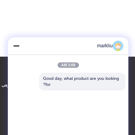
markliu
3:08 AM
Good day, what product are you looking 
تماس با ما
for?
دربارهی م
HongRuiXing (Hubei)
Electronics Co.,Ltd.
شهرستان boluo شهر یانگچون
روستای tangjiao
86-0752-6166099