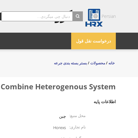
گروه HOREXS
Persian
search
درخواست نقل قول
خانه
/
محصولات
/
بستر بسته بندی جرعه
 4L Combine Heterogenous System
اطلاعات پایه
محل منبع:
چین
نام تجاری:
Horexs