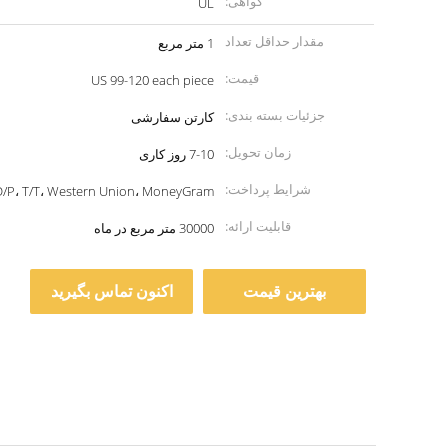
گواهی:
UL
مقدار حداقل تعداد
1 متر مربع
سفارش:
قیمت:
US 99-120 each piece
جزئیات بسته بندی:
کارتن سفارشی
زمان تحویل:
7-10 روز کاری
شرایط پرداخت:
D/P، T/T، Western Union، MoneyGram
قابلیت ارائه:
30000 متر مربع در ماه
بهترین قیمت
اکنون تماس بگیرید