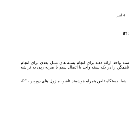
4 لیتر
BT 
ته واحد ارائه دهند.برای انجام بسته های نسل بعدی برای انجام
بل توجه توسط مسیرهای اتصال کوتاه ضروری است. SiP بستری است که امکان ترکیب 2 یا چند سیستم ناهمگن را در یک بسته واحد با اتصال سیم یا ضربه زدن به تراشه
:نیمه هادی، بسته آی سی، بستر آی سی، لوازم الکترونیکی پوشیدنی، مونتاژ آی سی، زیر لایه آی سی ذخیره سازی، دستگاه های اینترنت اشیا، دستگاه تلفن همراه هوشمند تاشو، ماژول های دوربین، RF،