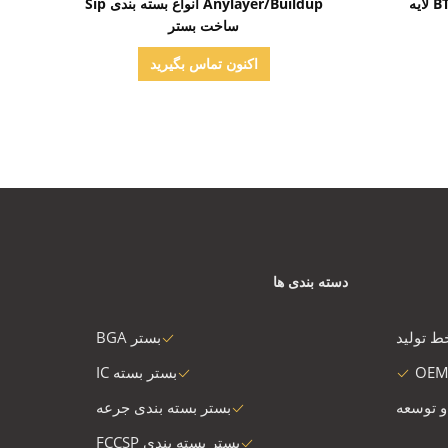
بستر بسته بندی جرعه مواد BT 4 لایه
Anylayer/Buildup انواع بسته بندی Sip
ساخت بستر
اکنون تماس بگیرید
دسته بندی ها
ط تولید
بستر BGA
OEM
بستر بسته IC
و توسعه
بستر بسته بندی جرعه
بستر بسته بندی FCCSP