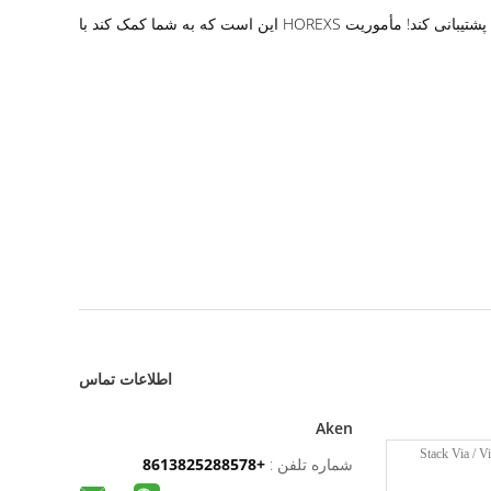
در نهایت، اگر مشتریان بسیار بزرگی هستید، لطفاً جزئیات تقاضای خود را نیز باخبر کنید، هورکس نیز می‌تواند در صورت نیاز از پشتیبانی فنی شما پشتیبانی کند! مأموریت HOREXS این است که به شما کمک کند با
اطلاعات تماس
Aken
شماره تلفن :
+8613825288578