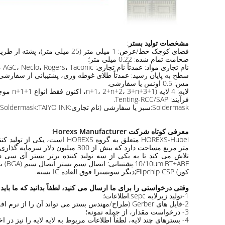
مشخصات تولید بستر
:
فضای کوچک خط/عرض: 1 میلی متر (25 میلی متر)، پشته از طریق/از طریق پر کردن
ضخامت تمام شده: 0.22 میلی متر؛
نام تجاری مواد: عمدتاً نام تجاری: SHENGYI، Mitsubishi (BT-FR4)، mitsuiseiki، OhmegaPly، Ticer، AMC، Isola، AGC، Neclo، Rogers، Taconic، سایرین؛
سطح به پایان رسید: عمدتاً طلای غوطه وری، پشتیبانی از سفارشی سازی مانند OSP / نقره ای غوطه ور
مس: 0.5 اونس یا سفارشی.
لایه: 4 لایه (1+n+1، 2+n+2، 3+n+3، اکنون فقط انواع 1+n+1 موجود است).
فرآیند: Tenting-RCC/SAP.
Soldermask:سبز یا سفارشی (نام تجاری:Soldermask:TAIYO INK)
معرفی کوتاه شرکت Horexs Manufacturer
:
کور) Flipchip CSP;دیگر سوبسترا فوق العاده IC بسته.
وقتی درخواستی را برای ما ارسال می کنید، لطفاً بدانید که ما باید 
1-تولید زیرلایه sepc.اطلاعات؛
2-فایل های Gerber (طراح/مهندس بستر می تواند آن را از نرم افزار طرح بندی شما صادر کند، همچنین فایل حفاری را برای ما ارسال کنید)
3- درخواست مقدار، از جمله نمونه؛
4- بسترهای چند لایه، لطفاً اطلاعات مربوط به لایه لایه را نیز در اختیار ما قرار دهید.