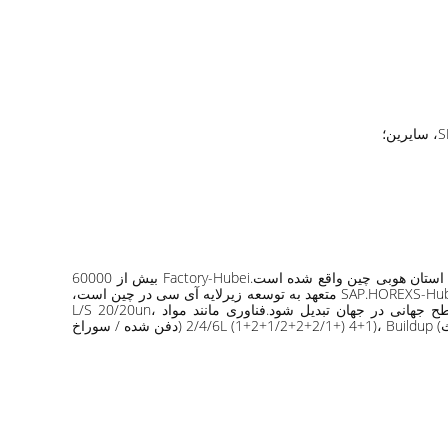
HOREXS-Hubei متعلق به گروه HOREXS است، یکی از تولید کنندگان پیشرو و سریع الرشد زیرلایه آی سی چینی است. که در شهر Huangshi استان هوبی چین واقع شده است.Factory-Hubei بیش از 60000
متر مربع مساحت دارد که بیش از 300 میلیون دلار سرمایه گذاری کرده است.ظرفیت بستر IC 600000 متر مربع در سال، فرآیند چادر زدن و SAP.HOREXS-Hubei متعهد به توسعه زیرلایه آی سی در چین است،
تلاش می کند تا به یکی از سه تولید کننده برتر بستر آی سی در چین تبدیل شود و در تلاش است تا به یک تولید کننده برد آی سی در سطح جهانی در جهان تبدیل شود.فناوری مانند مواد L/S 20/20un،
10/10um.BT+ABF.پشتیبانی: اتصال سیم بستر اتصال سیم (BGA) بستر تعبیه شده ( بستر حافظه y IC) MEMS/CMOS، ماژول (RF، بی‌سیم، بلوتوث) 2/4/6L (1+2+1/2+2+2/1+) 4+1)، Buildup (دفن شده / سوراخ