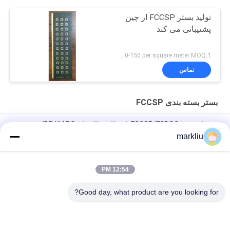
تولید بستر FCCSP از چین
پشتیبانی می کند
US 120-150 per square meter MOQ:1 متر مربع
تماس
بستر بسته بندی FCCSP
زیربنای بسته FCCSP/FCBOC با عملکرد بالا برای DRAM PC/سرور و
SRAM/LPDDR
markliu
تولید زیرلایه بسته بندی نیمه هادی FCCSP
12:54 PM
0.3mm FCCSP Package Substrate 4L Buildup Types ENEPIG
5*5mm BT Material
Good day, what product are you looking for?
دسته بندی های محبوب
همه