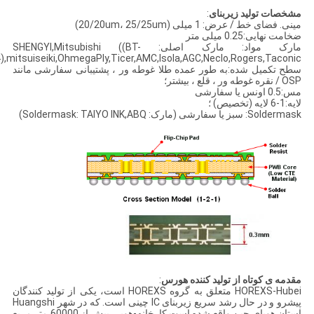
مشخصات تولید زیربنای
:
مینی. فضای خط / عرض: 1 میلی (20/20um، 25/25um)
ضخامت نهایی:0.25 میلی متر
مارک مواد: مارک اصلی: SHENGYI,Mitsubishi ((BT-
FR4),mitsuiseiki,OhmegaPly,Ticer,AMC,Isola,AGC,Neclo,Rogers,Taconic,د
سطح تکمیل شده:به طور عمده طلا غوطه ور ، پشتیبانی سفارشی مانند
OSP / نقره غوطه ور ، قلع ، بیشتر؛
مس:0.5 اونس یا سفارشی
لایه:1-6 لایه (تخصیص) ؛
Soldermask: سبز یا سفارشی (مارک: Soldermask: TAIYO INK,ABQ)
مقدمه ی کوتاه از تولید کننده هورس
:
HOREXS-Hubei متعلق به گروه HOREXS است، یکی از تولید کنندگان
پیشرو و در حال رشد سریع زیربنای IC چینی است. که در شهر Huangshi
استان هوبای چین واقع شده است.کارخانه-هوبي بيش از 60000 متر مربع