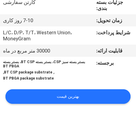
جزئیات بسته
کارتن سفارشی
کنترل
بندی:
کیفیت
زمان تحویل:
7-10 روز کاری
با
شرایط پرداخت:
L/C، D/P، T/T، Western Union،
MoneyGram
ما
قابلیت ارائه:
30000 متر مربع در ماه
تماس
برجسته:
بستر بسته سبز CSP، بستر بسته BT CSP، بستر بسته
بگیرید
BT PBGA
,
,
BT CSP package substrate
BT PBGA package substrate
اخبار
بهترین قیمت
درخواست
نقل قول
نقشه