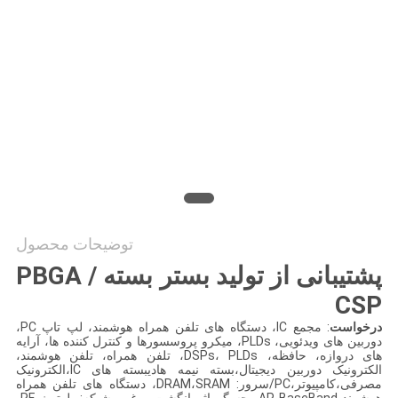
سایت
PRIVACY
POLICY
توضیحات محصول
پشتیبانی از تولید بستر بسته PBGA /
CSP
درخواست
: مجمع IC، دستگاه های تلفن همراه هوشمند، لپ تاپ PC،
دوربین های ویدئویی، PLDs، میکرو پروسسورها و کنترل کننده ها، آرایه
های دروازه، حافظه، DSPs، PLDs، تلفن همراه، تلفن هوشمند،
الکترونیک دوربین دیجیتال،بسته نیمه هادیبسته های IC،الکترونیک
مصرفی،کامپیوتر،PC/سرور: DRAM،SRAM، دستگاه های تلفن همراه