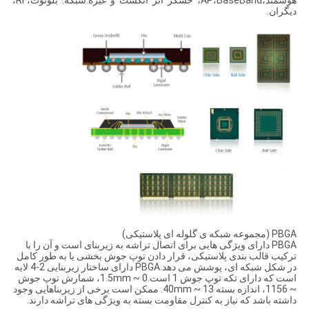
هوشمند،AP،BaseBand، حسگر اثر انگشت و غیره.شبکه: بلوتوث،RF،
دیگران.
PBGA (مجموعه شبکه ی گلوله ای پلاستیکی)
PBGA دارای ویژگی هایی برای اتصال تراشه به زیربنای است و آن را با
ترکیب قالب بندی پلاستیکی، قرار دادن توپ جوش بخشی یا به طور کامل
در شکل شبکه ای، پوشش می دهد.PBGA دارای ساختار زیربنایی 2-4 لایه
است که دارای تکه توپ جوش 1 است.0 ~ 1.5mm، شمارش توپ جوش
~ 1156، اندازه بسته 13 ~ 40mm. ممکن است برخی از زیربناهایی وجود
داشته باشد که نیاز به کنترل مقاومت بسته به ویژگی های تراشه دارند.