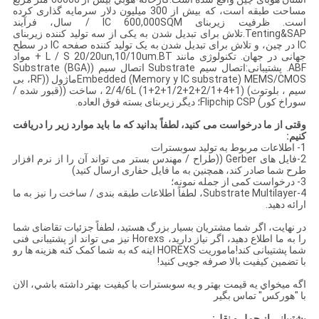
مساحت طبقه است، که بیش از 300 میلیون دلار سرمایه گذاری کرده
است. ظرفیت زیربنای IC 600,000SQM / سال، فرآیند
Tenting&SAP.تلاش برای تبدیل شدن به یکی از سه تولید کننده زیربنای
IC در چین، و تلاش برای تبدیل شدن به یک تولید کننده صفحه IC در سطح
جهانی در جهان. تکنولوژی مانند L / S 20/20un,10/10um.BT + مواد
ABF. پشتیبانی:اتصال سیم Substrate اتصال سیم ((BGA) Substrate
Embedded (Memory y IC substrate) MEMS/CMOSماژول ((RF، بی
سیم ، بلوتوث) 2/4/6L (1+2+1/2+2+2/1+4+1) ، ساخت ((قبور شده /
سوراخ کور) Flipchip CSP؛ دیگر زیربنای بسته فوق العاده.
وقتی از ما درخواست می کنید، لطفاً بدانید که ما باید موارد زیر را دریافت
کنیم:
1- اطلاعات مربوط به تولید سوبسترات
2-فایل های Gerber ((طراح / مهندس بستر می تواند آن را از نرم افزار
طرح شما صادر کند، همچنین به ما فایل حفاری ارسال کنید)
3- درخواست کمی از جمله نمونه؛
4-Substrate Multilayer، لطفاً اطلاعات طبقه بندی / ساخت را نیز به ما
ارائه دهید.
در نهایت، اگر شما مشتریان بسیار بزرگ هستید، لطفاً جزئیات تقاضای شما
را به ما اطلاع دهید، اگر نیاز دارید، Horexs نیز می تواند از پشتیبانی فنی
شما پشتیبانی کند!ماموریت HOREXS اینه که به شما کمک کنه هزینه ها رو
با تضمین کیفیت بالا صرفه جویی کنید!
اگه ميخواي يه قيمت بهتر و يه سوبسترات با کيفيت بهتر داشته باشي، الان
با "هورکس" تماس بگير
پشتیبانی از حمل و نقل: