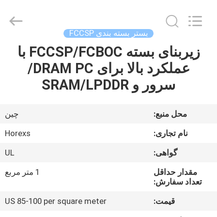
HongRuiXing
(Hubei)
Electronics
Co.,Ltd..
All
بستر بسته بندی FCCSP
Rights
Reserved.
زیربنای بسته FCCSP/FCBOC با
صفحه
عملکرد بالا برای DRAM PC/
اصلی
سرور و SRAM/LPDDR
محصولات
محل منبع:
چین
درباره
نام تجاری:
Horexs
ما
گواهی:
UL
مقدار حداقل
1 متر مربع
تور
تعداد سفارش:
کارخانه
قیمت:
US 85-100 per square meter