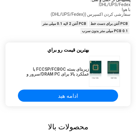
DHL/UPS/Fedex؛
با هوا
سفارشی کردن اکسپرس ((DHL/UPS/Fedex)
PCB آنتن برای دست خط
PCB آنتن 2 لایه 0.1 میلی متر
PCB 0.1 میلی متر بدون سرب
بهترين قيمت رو براي
زیربنای بسته FCCSP/FCBOC با
عملکرد بالا برای DRAM PC/سرور و
SRAM/LPDDR
ادامه هید
محصولات بالا