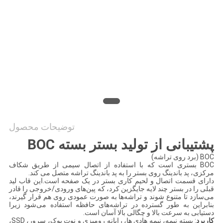
سایت
PRIVACY
POLICY
توضیحات محصول
پشتیبانی از تولید بستر بسته BOC
BOC (برد روی تراشه)
BOC بستری است که با استفاده از اتصال سیمی از طریق شکاف
مرکزی، پد باندینگ روی بستر را به پد باندینگ تراشه متصل می کند.
دارای قسمت اتصال و لحیم کاری بستر در یک صفحه است.این قاب لید
قبلی را در بستر چند لایه جایگزین کرد، که پین‌های ورودی/خروجی را قادر
می‌سازد تا متنوع شوند و تراشه‌ها به صورت عمودی روی هم قرار گیرند،
بنابراین به طور گسترده در تراشه‌های حافظه استفاده می‌شود زیرا
دستیابی به سرعت بالا و چگالی بالا آسان است.
کاربرد
: بسته نیمه، نیمه هادی ها، رایانه رومیزی و نوت بوک، سرور، SSD،