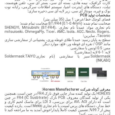
کارت گرافیک، نیمه هادی، بسته آی سی، بستر آی سی، تلفن هوشمند،
تبلت، دستگاه های اینترنت اشیا، سیستم اطلاعات سرگرمی، رایانه نوت
بوک و غیره، مونتاژ آی سی، زیر لایه آی سی ذخیره سازی؛
مشخصات تولید PCB
:
فضای کوچک خط/عرض: 1 میل (35 میلی متر)
ضخامت تمام شده: BT/FR4 (0.1-0.4mm) ضخامت تمام شده؛
نام تجاری مواد: عمدتاً نام تجاری: SHENGYI، Mitsubishi (BT-FR4)،
mitsuiseiki، OhmegaPly، Ticer، AMC، Isola، AGC، Neclo، Rogers،
Taconic، سایرین؛
سطح به پایان رسید: عمدتاً طلای غوطه وری، پشتیبانی از سفارشی سازی
مانند OSP / نقره ای غوطه ور، قلع، موارد دیگر.
مس: 0.5 اونس یا سفارشی.
لایه: 1-6 لایه (سفارشی)؛
Soldermask:سبز یا سفارشی (نام تجاری:Soldermask:TAIYO
INK,ABQ)
معرفی کوتاه شرکت Horexs Manufacturer
:
HOREXS یک تولید کننده مدار چاپی فوق نازک FR4 در چین است، همچنین
یکی از تولید کنندگان معروف PCB نازک FR4 (IC Susbtrate) در چین
است که دارای AVI، AOI برای بررسی، 3 LDI برای ماسک لحیم کاری و
خط مدار، دستگاه های پرس لمینت با نام تجاری Mekki است. ,بازده کیفیت
بیش از 99.7%, تضمین کیفیت کاملاً پایدار!خوش آمدید به ما مراجعه کنید تا
آن را نیز بررسی کنید!