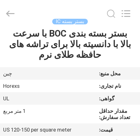
HongRuiXing
(Hubei)
Electronics
Co.,Ltd..
All
بستر بسته IC
Rights
Reserved.
بستر بسته بندی BOC با سرعت
صفحه
بالا با دانسیته بالا برای تراشه های
اصلی
حافظه طلای نرم
محصولات
محل منبع:
چین
درباره
نام تجاری:
Horexs
ما
گواهی:
UL
مقدار حداقل
1 متر مربع
تور
تعداد سفارش:
کارخانه
قیمت:
US 120-150 per square meter