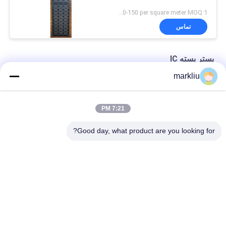
US 120-150 per square meter MOQ:1 متر مربع
تماس
بستر بسته IC
markliu
ساخت زیرلایه مواد با برند هیتاچی BT
پشتیبانی از بستر تولید پکیج آی سی هیتاچی BT
7:21 PM
بستر بسته مونتاژ آی سی 0.15 میلی متری برای بسته های نیمه هادی
Good day, what product are you looking for?
دسته بندی های محبوب
همه
بستر بسته IC
بستر BGA
بستر بسته بندی 
بستر بسته بندی جرعه
FCCSP