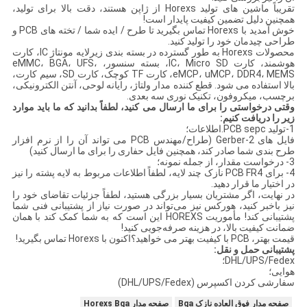
تقریباً ماشین های تولید Horexs از ژاپن هستند، دقت بالا برای تولید،
همچنین دلیل تضمین کیفیت پایدار است!
خوش آمدید با Horexs تماس بگیرید تا طرح / ایده شما / تخته های PCB و
طراحی چیدمان خود را تولید کنید.
محصولات Horexs به طور گسترده در بسته بندی زیرلایه مونتاژ IC، کارت
هوشمند، کارت IC، Micro SD، بسته سنسور، eMMC، BGA، UFS،
eMCP، uMCP، DDR4، MEMS، کارت TF کوچک، کارت SD، سیم کارت،
بالا استفاده می شود. قطع کننده مدار ولتاژ، رایانه لوحی، آنتن الکترونیکی،
برچسب، میکروفون، تکنیک نوری سه بعدی.
وقتی درخواستی را برای ما ارسال می کنید، لطفاً بدانید که ما باید موارد
زیر را دریافت کنیم:
1-تولید PCB sepc.اطلاعات؛
فایل های 2-Gerber (طراح/مهندس PCB می تواند آن را از نرم افزار
طرح بندی شما صادر کند، همچنین فایل حفاری را برای ما ارسال کنید)
3- درخواست مقدار، از جمله نمونه؛
4- برای PCB FR4 نازک چند لایه، لطفاً اطلاعات مربوط به لایه پشته را نیز
در اختیار ما قرار دهید.
در نهایت، اگر مشتریان بسیار بزرگی هستید، لطفاً جزئیات تقاضای خود را
نیز باخبر کنید، هورکس نیز می‌تواند در صورت نیاز از پشتیبانی فنی شما
پشتیبانی کند! مأموریت HOREXS این است که به شما کمک کند با همان
ضمانت کیفیت بالا، در هزینه صرفه‌جویی کنید!
قیمت بهتر، PCB با کیفیت بهتر می خواهید؟اکنون با Horexs تماس بگیرید!
پشتیبانی حمل و نقل:
DHL/UPS/Fedex؛
هوایی؛
سفارشی کردن اکسپرس (DHL/UPS/Fedex)
صفحه مدار فوق العاده نازک Bga
صفحه مدار Horexs Bga