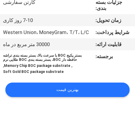
جزئیات بسته
کارتن سفارشی
کنترل
بندی:
کیفیت
زمان تحویل:
7-10 روز کاری
با
شرایط پرداخت:
Western Union، MoneyGram، T/T، L/C
ما
قابلیت ارائه:
30000 متر مربع در ماه
تماس
برجسته:
بستر پکیج BOC با سرعت بالا، بستر بسته بندی تراشه
حافظه دار BOC، بستر بسته بندی BOC طلایی نرم
بگیرید
,
,
Memory Chip BOC package substrate
Soft Gold BOC package substrate
اخبار
بهترین قیمت
درخواست
نقل قول
نقشه