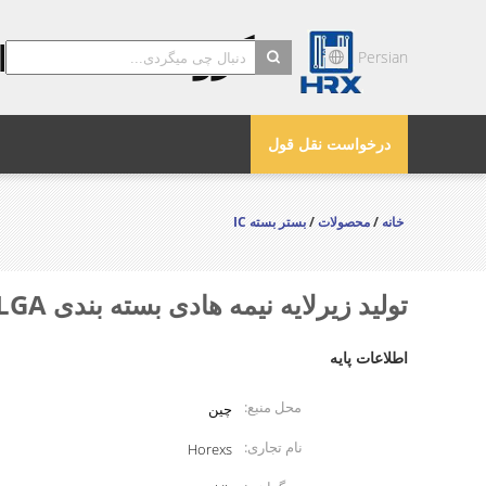
گروه HOREXS
Persian
search
درخواست نقل قول
خانه
/
محصولات
/
بستر بسته IC
تولید زیرلایه نیمه هادی بسته بندی FBGA/PBGA/LGA
اطلاعات پایه
محل منبع:
چین
نام تجاری:
Horexs