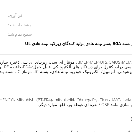
فن آوری:
مشخصات خط:
سطح تمام شد:
بسته BGA بستر نیمه هادی
تولید کنندگان زیرلایه نیمه هادی UL
,
:بسته نیمه هادی،نیمه رسانا،بسته آی سی، بستر آی سی، CP،MCP،UFS،CMOS،MEMS
، قلع، موارد دیگر.