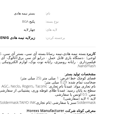
نام:
بستر نیمه هادی
نوع بسته:
پکیج BGA
لایه های:
چهار لایه
زیرلایه نیمه هادی ENIG
برجسته کردن:
,
کاربرد
Nand/Flash.
مشخصات تولید بستر
:
فضای کوچک خط/عرض: 1 میلی متر (25 میلی متر)
ضخامت تمام شده: 0.29 میلی متر؛
نام تجاری مواد: عمدتاً نام تجاری: SHENGYI، Mitsubishi (BT-FR4)، mitsuiseiki، OhmegaPly، Ticer، AMC، Isola، AGC، Neclo، Rogers، Taconic، سایرین؛
سطح به پایان رسید: عمدتاً طلای غوطه وری، پشتیبانی از سفارشی سازی مانند OSP / نقره ای غوطه ور
مس: 0.5 اونس یا سفارشی.
لایه: 4 لایه (سفارشی)؛
Soldermask:سبز یا سفارشی (نام تجاری:Soldermask:TAIYO INK)
معرفی کوتاه شرکت Horexs Manufacturer
: