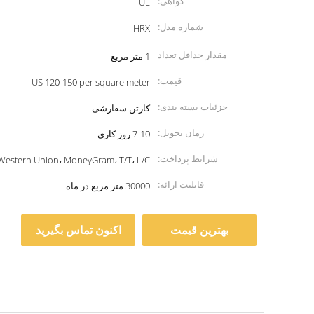
گواهی:
UL
شماره مدل:
HRX
مقدار حداقل تعداد
1 متر مربع
سفارش:
قیمت:
US 120-150 per square meter
جزئیات بسته بندی:
کارتن سفارشی
زمان تحویل:
7-10 روز کاری
شرایط پرداخت:
Western Union، MoneyGram، T/T، L/C
قابلیت ارائه:
30000 متر مربع در ماه
بهترین قیمت
اکنون تماس بگیرید