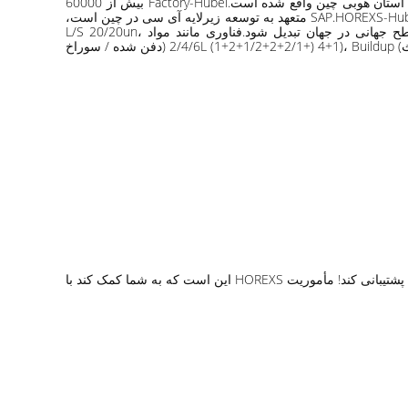
HOREXS-Hubei متعلق به گروه HOREXS است، یکی از تولید کنندگان پیشرو و سریع الرشد زیرلایه آی سی چینی است. که در شهر Huangshi استان هوبی چین واقع شده است.Factory-Hubei بیش از 60000
متر مربع مساحت دارد که بیش از 300 میلیون دلار سرمایه گذاری کرده است.ظرفیت بستر IC 600000 متر مربع در سال، فرآیند چادر زدن و SAP.HOREXS-Hubei متعهد به توسعه زیرلایه آی سی در چین است،
تلاش می کند تا به یکی از سه تولید کننده برتر بستر آی سی در چین تبدیل شود و در تلاش است تا به یک تولید کننده برد آی سی در سطح جهانی در جهان تبدیل شود.فناوری مانند مواد L/S 20/20un،
10/10um.BT+ABF.پشتیبانی: اتصال سیم بستر اتصال سیم (BGA) بستر تعبیه شده ( بستر حافظه y IC) MEMS/CMOS، ماژول (RF، بی‌سیم، بلوتوث) 2/4/6L (1+2+1/2+2+2/1+) 4+1)، Buildup (دفن شده / سوراخ
در نهایت، اگر مشتریان بسیار بزرگی هستید، لطفاً جزئیات تقاضای خود را نیز باخبر کنید، هورکس نیز می‌تواند در صورت نیاز از پشتیبانی فنی شما پشتیبانی کند! مأموریت HOREXS این است که به شما کمک کند با