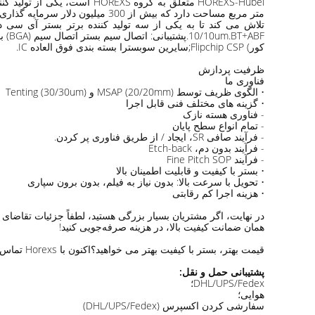
کور) Flipchip CSP;سایرین سوبسترا بسته بندی فوق العاده IC.
ظرفیت پردازش
فناوری ما
• الگوی ظریف توسط MSAP (20/20mm) و Tenting (30/30um)
• گزینه های مختلف فنی قابل اجرا
- فناوری هسته نازک
- تمام انواع سطح پایان
- فرآیند صافی SR، ایجاد / از طریق فناوری پر کردن.
- فرآیند بدون دم، Etch-back
- فرآيند Fine Pitch SOP
• بستر با کیفیت و قابلیت اطمینان بالا
• تحویل با سرعت بالا: بدون نیاز به فیلم، بدون برون سپاری
• هزینه اجرا کم رقابتی
همان ضمانت کیفیت بالا، در هزینه صرفه‌جویی کنید!
قیمت بهتر، بستر با کیفیت بهتر می خواهید؟اکنون با Horexs تماس بگیرید!
پشتیبانی حمل و نقل:
DHL/UPS/Fedex؛
هوایی؛
سفارشی کردن اکسپرس (DHL/UPS/Fedex)