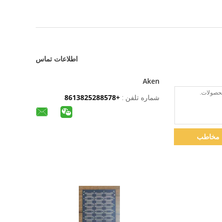
اطلاعات تماس
Aken
شماره تلفن :
+8613825288578
مخاطب