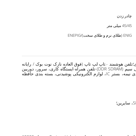
چادر زدن
45/45 میلی متر
ENIG (طلای نرم و طلای سخت)/ENEPIG
uM، مونتاژ آی سی، زیربنای آی سی ذخیره سازی؛تلفن هوشمند -.تاپ لپ تاپ (فوق العاده نازک نوت بوک / رایانه
لوحی) -.دستگاه بازی قابل حمل - درایو آی سی برق/آنالوگ- آی سی درایو کنترل برای دستگاه های الکترونیکی قابل حمل؛-PDA-حافظه RF بی سیم (DDR SDRAM)-تلفن همراه-ایستگاه کاری، سرور، دوربین
فیلمبرداری - رایانه رومیزی، رایانه نوت بوک، لوازم الکترونیکی پوشیدنی، اتومبیل/ الکترونیک خودرو، نیمه هادی، بسته IC، مونتاژ IC، بسته بندی نیمه، بستر IC، لوازم الکترونیکی پوشیدنی، بسته بندی حافظه