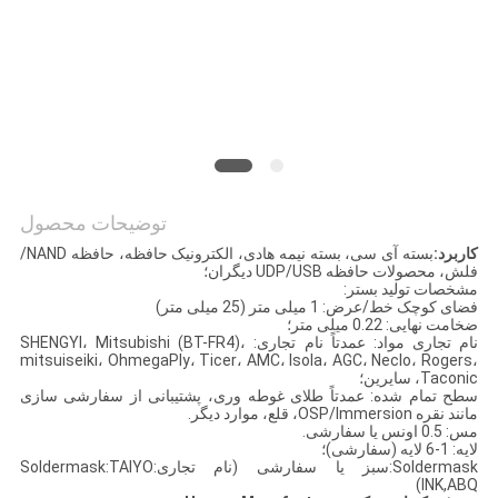
سایت
PRIVACY
POLICY
توضیحات محصول
کاربرد:
بسته آی سی، بسته نیمه هادی، الکترونیک حافظه، حافظه NAND/
فلش، محصولات حافظه UDP/USB دیگران؛
مشخصات تولید بستر:
فضای کوچک خط/عرض: 1 میلی متر (25 میلی متر)
ضخامت نهایی: 0.22 میلی متر؛
نام تجاری مواد: عمدتاً نام تجاری: SHENGYI، Mitsubishi (BT-FR4)،
mitsuiseiki، OhmegaPly، Ticer، AMC، Isola، AGC، Neclo، Rogers،
Taconic، سایرین؛
سطح تمام شده: عمدتاً طلای غوطه وری، پشتیبانی از سفارشی سازی
مانند نقره OSP/Immersion، قلع، موارد دیگر.
مس: 0.5 اونس یا سفارشی.
لایه: 1-6 لایه (سفارشی)؛
Soldermask:سبز یا سفارشی (نام تجاری:Soldermask:TAIYO
INK,ABQ)