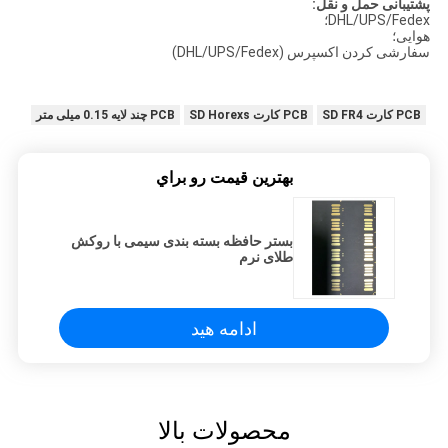
پشتیبانی حمل و نقل:
DHL/UPS/Fedex؛
هوایی؛
سفارشی کردن اکسپرس (DHL/UPS/Fedex)
PCB کارت SD FR4
PCB کارت SD Horexs
PCB چند لایه 0.15 میلی متر
بهترين قيمت رو براي
بستر حافظه بسته بندی سیمی با روکش
طلای نرم
ادامه هید
محصولات بالا