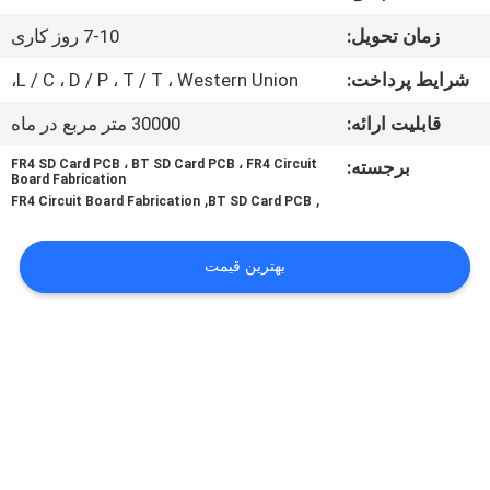
کنترل
زمان تحویل:
7-10 روز کاری
کیفیت
شرایط پرداخت:
L / C ، D / P ، T / T ، Western Union،
با
قابلیت ارائه:
30000 متر مربع در ماه
ما
برجسته:
FR4 SD Card PCB ، BT SD Card PCB ، FR4 Circuit
Board Fabrication
تماس
,
,
FR4 Circuit Board Fabrication
BT SD Card PCB
بگیرید
بهترین قیمت
اخبار
درخواست
نقل قول
نقشه