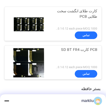
کارت طلای انگشت سخت
طلایی PCB
US 0.1-0.12 each piece MOQ:1000 قطعه
تماس
PCB کارت SD BT FR4
US 0.1-0.12 each piece MOQ:1000 قطعه
تماس
بستر حافظه
FMC NAND / بستر حافظه فلش BT / FR4 Material 70um برای کارت
markliu
های حافظه