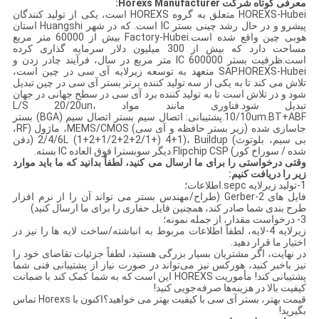
معرفی کوتاه شرکت Horexs Manufacturer:
HOREXS-Hubei متعلق به گروه HOREXS است، یکی از تولید کنندگان
پیشرو و در حال رشد چینی بستر IC است. که در شهر Huangshi استان
هوبی چین واقع شده است.Factory-Hubei بیش از 60000 متر مربع
مساحت دارد که بیش از 300 میلیون دلار سرمایه گذاری کرده
است.ظرفیت بستر IC 600000 متر مربع در سال، فرآیند چادر زدن و
SAP.HOREXS-Hubei متعهد به توسعه زیرلایه آی سی در چین است،
تلاش می کند تا به یکی از سه تولید کننده برتر بستر آی سی در چین تبدیل
شود و در تلاش است تا به تولید کننده برد آی سی در سطح جهانی در جهان
تبدیل شود.فناوری مانند مواد L/S 20/20un،
10/10um.BT+ABF.پشتیبانی: اتصال سیم بستر اتصال سیم (BGA) بستر
جاسازی شده (زیر بستر حافظه و آی سی) MEMS/CMOS، ماژول (RF،
بی سیم، بلوتوث) 2/4/6L (1+2+1/2+2+2/1+) 4+1)، Buildup (دفن
شده / سوراخ کور) Flipchip CSP.دیگر سوبسترا فوق العاده IC بسته.
وقتی درخواستی را برای ما ارسال می کنید، لطفاً بدانید که ما باید موارد
زیر را دریافت کنیم:
1-تولید زیرلایه sepc.اطلاعات؛
فایل های 2-Gerber (طراح/مهندس بستر می تواند آن را از نرم افزار
طرح بندی شما صادر کند، همچنین فایل حفاری را برای ما ارسال کنید)
3- درخواست مقدار، از جمله نمونه؛
زیرلایه 4-لایه، لطفاً اطلاعات مربوط به انباشته/ساخت لایه ها را نیز در
اختیار ما قرار دهید.
در نهایت، اگر مشتریان بسیار بزرگی هستید، لطفاً جزئیات تقاضای خود را
نیز باخبر کنید، هورکس نیز می‌تواند در صورت نیاز از پشتیبانی فنی شما
پشتیبانی کند! مأموریت HOREXS این است که به شما کمک کند با ضمانت
کیفیت بالا در هزینه‌ها صرفه‌جویی کنید!
قیمت بهتر، بستر آی سی با کیفیت بهتر می خواهید؟اکنون با Horexs تماس
بگیرید!