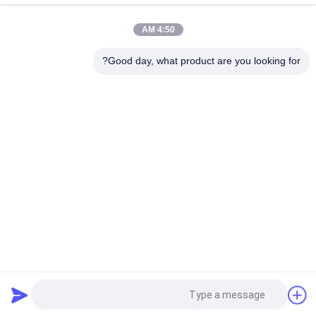
ساخت بستر کارت SD 0.15 میلی متری Gold Finger
4:50 AM
پشتیبانی از ساخت بستر FMC
Good day, what product are you looking for?
دسته بندی های محبوب
همه
بستر بسته IC
بستر BGA
بستر بسته بندی 
بستر بسته بندی جرعه
FCCSP
بستر ماژول RF
بستر سنسورها
بستر MEMS
بستر حافظه
درخواست نقل قول