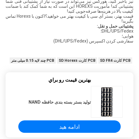
نیز باخبر کنید، هورکس نیز می‌تواند در صورت نیاز از پشتیبانی فنی شما
پشتیبانی کند! مأموریت HOREXS این است که به شما کمک کند با ضمانت
کیفیت بالا در هزینه‌ها صرفه‌جویی کنید!
قیمت بهتر، بستر آی سی با کیفیت بهتر می خواهید؟اکنون با Horexs تماس
بگیرید!
پشتیبانی حمل و نقل:
DHL/UPS/Fedex؛
هوایی؛
سفارشی کردن اکسپرس (DHL/UPS/Fedex)
PCB کارت SD FR4
PCB کارت SD Horexs
PCB چند لایه 0.15 میلی متر
بهترين قيمت رو براي
تولید بستر بسته بندی حافظه NAND
ادامه هید