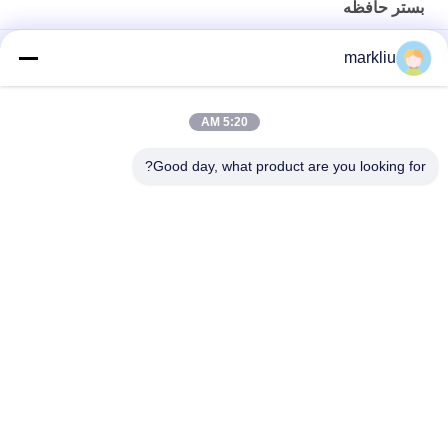
بستر حافظه
FMC NAND / بستر حافظه فلش BT / FR4 Material 70um برای کارت
markliu
های حافظه
ساخت بستر کارت SD 0.15 میلی متری Gold Finger
5:20 AM
پشتیبانی از ساخت بستر FMC
Good day, what product are you looking for?
دسته بندی های محبوب
همه
بستر بسته IC
بستر BGA
بستر بسته بندی 
بستر بسته بندی جرعه
FCCSP
بستر ماژول RF
بستر سنسورها