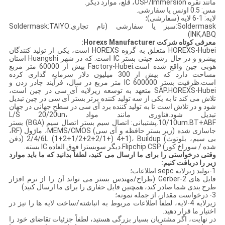
مانند نقره OSP/Immersion، قلع، موارد دیگر.
مس: 0.5 اونس یا سفارشی.
لایه: 1-6 لایه (سفارشی)؛
Soldermask:سبز یا سفارشی (نام تجاری:Soldermask:TAIYO
INK,ABQ)
معرفی کوتاه شرکت Horexs Manufacturer:
HOREXS-Hubei متعلق به گروه HOREXS است، یکی از تولید کنندگان
پیشرو و در حال رشد چینی بستر IC است. که در شهر Huangshi استان
هوبی چین واقع شده است.Factory-Hubei بیش از 60000 متر مربع
مساحت دارد که بیش از 300 میلیون دلار سرمایه گذاری کرده
است.ظرفیت بستر IC 600000 متر مربع در سال، فرآیند چادر زدن و
SAP.HOREXS-Hubei متعهد به توسعه زیرلایه آی سی در چین است،
تلاش می کند تا به یکی از سه تولید کننده برتر بستر آی سی در چین تبدیل
شود و در تلاش است تا به تولید کننده برد آی سی در سطح جهانی در جهان
تبدیل شود.فناوری مانند مواد L/S 20/20un،
10/10um.BT+ABF.پشتیبانی: اتصال سیم بستر اتصال سیم (BGA) بستر
جاسازی شده (زیر بستر حافظه و آی سی) MEMS/CMOS، ماژول (RF،
بی سیم، بلوتوث) 2/4/6L (1+2+1/2+2+2/1+) 4+1)، Buildup (دفن
شده / سوراخ کور) Flipchip CSP.دیگر سوبسترا فوق العاده IC بسته.
وقتی درخواستی را برای ما ارسال می کنید، لطفاً بدانید که ما باید موارد
زیر را دریافت کنیم:
1-تولید زیرلایه sepc.اطلاعات؛
فایل های 2-Gerber (طراح/مهندس بستر می تواند آن را از نرم افزار
طرح بندی شما صادر کند، همچنین فایل حفاری را برای ما ارسال کنید)
3- درخواست مقدار، از جمله نمونه؛
زیرلایه 4-لایه، لطفاً اطلاعات مربوط به انباشته/ساخت لایه ها را نیز در
اختیار ما قرار دهید.
در نهایت، اگر مشتریان بسیار بزرگی هستید، لطفاً جزئیات تقاضای خود را