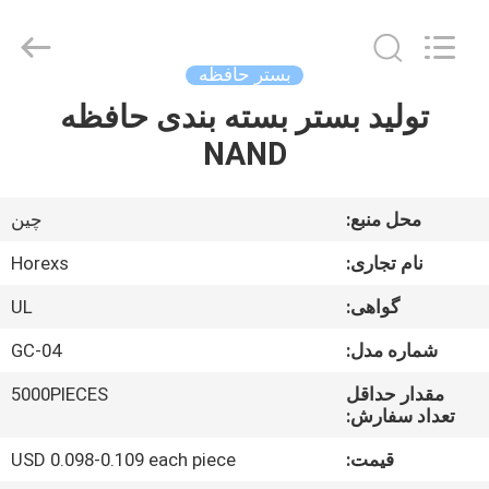
HongRuiXing
(Hubei)
Electronics
Co.,Ltd..
All
بستر حافظه
Rights
Reserved.
تولید بستر بسته بندی حافظه
صفحه
NAND
اصلی
محصولات
محل منبع:
چین
نام تجاری:
Horexs
درباره
گواهی:
UL
ما
شماره مدل:
GC-04
تور
مقدار حداقل
5000PIECES
تعداد سفارش:
کارخانه
قیمت:
USD 0.098-0.109 each piece