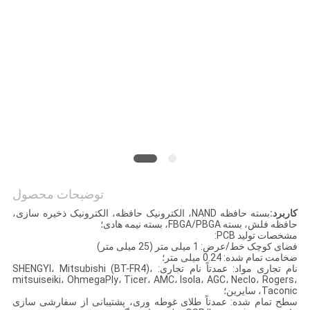
سایت
PRIVACY
POLICY
توضیحات محصول
کاربرد:
بسته حافظه NAND، الکترونیک حافظه، الکترونیک ذخیره سازی،
حافظه فلش، بسته FBGA/PBGA، بسته نیمه هادی؛
مشخصات تولید PCB:
فضای کوچک خط/عرض: 1 میلی متر (25 میلی متر)
ضخامت تمام شده: 0.24 میلی متر؛
نام تجاری مواد: عمدتاً نام تجاری: SHENGYI، Mitsubishi (BT-FR4)،
mitsuiseiki، OhmegaPly، Ticer، AMC، Isola، AGC، Neclo، Rogers،
Taconic، سایرین؛
سطح تمام شده: عمدتاً طلای غوطه وری، پشتیبانی از سفارشی سازی