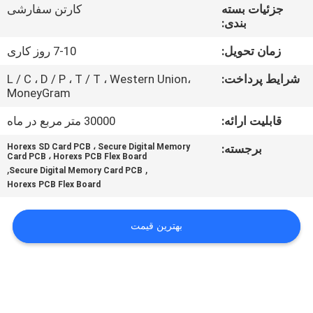
کنترل
جزئیات بسته
کارتن سفارشی
بندی:
کیفیت
زمان تحویل:
7-10 روز کاری
با
شرایط پرداخت:
L / C ، D / P ، T / T ، Western Union،
MoneyGram
ما
قابلیت ارائه:
30000 متر مربع در ماه
تماس
بگیرید
برجسته:
Horexs SD Card PCB ، Secure Digital Memory
Card PCB ، Horexs PCB Flex Board
,
,
Secure Digital Memory Card PCB
Horexs PCB Flex Board
اخبار
بهترین قیمت
درخواست
نقل قول
نقشه