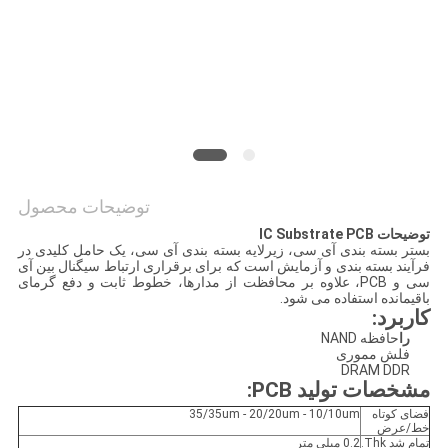
سایت
PRIVACY
POLICY
توضیحات محصول
توضیحات IC Substrate PCB
بستر بسته بندی آی سی، زیرلایه بسته بندی آی سی، یک حامل کلیدی در
فرآیند بسته بندی و آزمایش است که برای برقراری ارتباط سیگنال بین آی
سی و PCB، علاوه بر محافظت از مدارها، خطوط ثابت و دفع گرمای
باقیمانده استفاده می شود.
کاربرد:
را
حافظه NAND
فلش مموری
DRAM DDR
مشخصات تولید PCB
:
فضای کوتاه
35/35um - 20/20um - 10/10um
خط/عرض
تمام شد Thk.
0.2 میلی متر