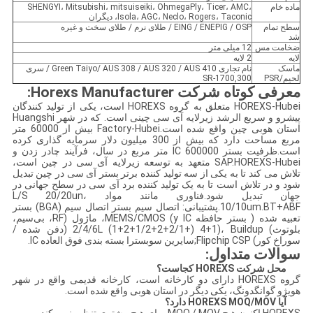
ماده خام
SHENGYI، Mitsubishi، mitsuiseiki، OhmegaPly، Ticer، AMC،
Isola، AGC، Neclo، Rogers، Taconic، دیگران
سطح تمام
EING / ENEPIG / OSP / طلای نرم / طلای سخت و غیره
شد
ضخامت مس
12 میلی متر
لایه
2 لایه
ماسک
نام تجاری Green Taiyo/ AUS 308 / AUS 320 / AUS 410 / سری
لحیم/PSR
SR-1700,300
معرفی کوتاه شرکت Horexs Manufacturer
:
HOREXS-Hubei متعلق به گروه HOREXS است، یکی از تولید کنندگان
پیشرو و سریع الرشد زیرلایه آی سی چینی است. که در شهر Huangshi
استان هوبی چین واقع شده است.Factory-Hubei بیش از 60000 متر
مربع مساحت دارد که بیش از 300 میلیون دلار سرمایه گذاری کرده
است.ظرفیت بستر IC 600000 متر مربع در سال، فرآیند چادر زدن و
SAP.HOREXS-Hubei متعهد به توسعه زیرلایه آی سی در چین است،
تلاش می کند تا به یکی از سه تولید کننده برتر بستر آی سی در چین تبدیل
شود و در تلاش است تا به یک تولید کننده برد آی سی در سطح جهانی در
جهان تبدیل شود.فناوری مانند مواد L/S 20/20un،
10/10um.BT+ABF.پشتیبانی: اتصال سیم بستر اتصال سیم (BGA) بستر
تعبیه شده ( بستر حافظه y IC) MEMS/CMOS، ماژول (RF، بی‌سیم،
بلوتوث) 2/4/6L (1+2+1/2+2+2/1+) 4+1)، Buildup (دفن شده /
سوراخ کور) Flipchip CSP;سایرین سوبسترا بسته بندی فوق العاده IC.
سوالات متداول:
محل شرکت HOREXS کجاست؟
گروه HOREXS دارای دو کارخانه است، کارخانه قدیمی واقع در شهر
هویژو گوانگدونگ، یکی دیگر در استان هوبی واقع شده است.
آیا HOREXS MOQ/MOV دارد؟