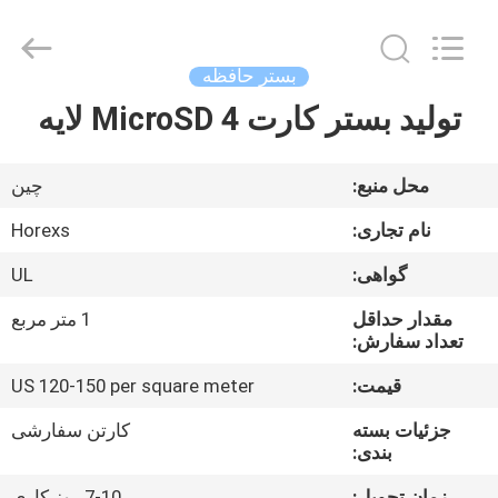
HongRuiXing
(Hubei)
Electronics
Co.,Ltd..
All
بستر حافظه
Rights
Reserved.
تولید بستر کارت MicroSD 4 لایه
صفحه
اصلی
محل منبع:
چین
محصولات
نام تجاری:
Horexs
گواهی:
UL
درباره
مقدار حداقل
1 متر مربع
ما
تعداد سفارش:
قیمت:
US 120-150 per square meter
تور
جزئیات بسته
کارتن سفارشی
کارخانه
بندی:
زمان تحویل:
7-10 روز کاری