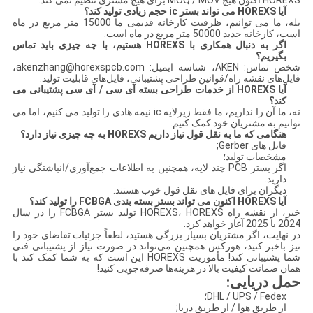
HOREXS اکنون هیچ MOQ / MOV برای هیچ مشتری تنظیم نمی کند.
آیا HOREXS می تواند بستر ic حجم زیادی تولید کند؟
بله، ما می توانیم، ظرفیت کارخانه قدیمی ما 15000 متر مربع در ماه
است، کارخانه جدید 50000 متر مربع در ماه است.
اگر به دنبال همکاری با HOREXS هستیم، با چه چیزی باید تماس
بگیریم؟
شخص تماس: AKEN، شناسه ایمیل: akenzhang@horexspcb.com،
فایل‌های نقشه راه/قوانین طراحی پشتیبانی، فایل‌های قابلیت تولید.
آیا HOREXS از خدمات طراحی بسته آی سی / آی سی پشتیبانی می
کند؟
نه، ما آن را نداریم، ما فقط زیرلایه ic نیمه هادی را تولید می کنیم، اما می
توانیم به مشتریان خود کمک کنیم.
هنگامی که ما به نقل قول نیاز داریم HOREXS به چه چیزی نیاز دارد؟
فایل های Gerber;
مشخصات تولید؛
اگر بستر PCB چند لایه، همچنین به اطلاعات جمع‌آوری/انباشتگی نیاز
دارید.
دیگران برای فایل های نقل قول خوب هستند.
آیا HOREXS اکنون می تواند بستر بسته بندی FCBGA را تولید کند؟
خیر، از نقشه راه HOREXS، HOREXS تولید بستر FCBGA را در سال
2024 یا 2025 آغاز خواهد کرد.
در نهایت، اگر مشتریان بسیار بزرگی هستید، لطفاً جزئیات تقاضای خود را
نیز باخبر کنید، هورکس همچنین می‌تواند در صورت نیاز از پشتیبانی فنی
شما پشتیبانی کند! مأموریت HOREXS این است که به شما کمک کند با
همان ضمانت کیفیت بالا در هزینه‌ها صرفه‌جویی کنید!
حمل دریایی:
DHL / UPS / Fedex؛
از طریق هوا / از طریق دریا;