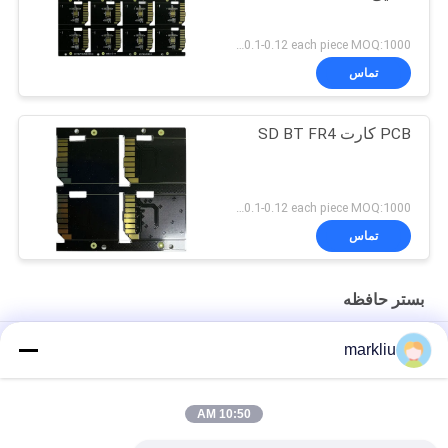
US 0.1-0.12 each piece MOQ:1000 قطعه
تماس
PCB کارت SD BT FR4
US 0.1-0.12 each piece MOQ:1000 قطعه
تماس
بستر حافظه
FMC NAND / بستر حافظه فلش BT / FR4 Material 70um برای کارت
markliu
های حافظه
ساخت بستر کارت SD 0.15 میلی متری Gold Finger
10:50 AM
پشتیبانی از ساخت بستر FMC