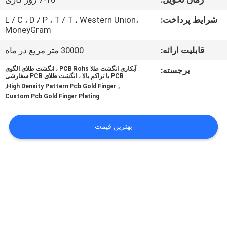
کنترل
شرایط پرداخت:
L / C ، D / P ، T / T ، Western Union،
کیفیت
MoneyGram
قابلیت ارائه:
30000 متر مربع در ماه
با
برجسته:
آبکاری انگشت طلا PCB Rohs ، انگشت طلای الگوی
ما
PCB با تراکم بالا ، انگشت طلای PCB سفارشی
,
,
High Density Pattern Pcb Gold Finger
تماس
Custom Pcb Gold Finger Plating
بگیرید
بهترین قیمت
اخبار
درخواست
نقل قول
نقشه