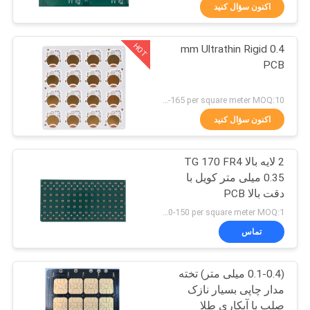
کنترل
اکنون سؤال کنید
کیفیت
HOT
0.4 mm Ultrathin Rigid
3
PCB
با
بستر بسته بندی جرعه
ما
US 150-165 per square meter MOQ:10 متر مربع
تماس
اکنون سؤال کنید
بگیرید
2 لایه بالا TG 170 FR4
0.35 میلی متر کویل با
اخبار
دقت بالا PCB
8
US 120-150 per square meter MOQ:1 متر مربع
بستر بسته بندی
درخواست
تماس
نقل قول
FCCSP
(0.1-0.4 میلی متر) تخته
مدار چاپی بسیار نازک
نقشه
صلب با آبکاری طلا