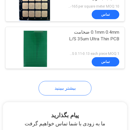
سایت
US 150-165 per square meter MOQ:10 متر مربع
تماس
3
PRIVACY
0.1mm 0.4mm ضخامت
POLICY
بستر سنسورها
L/S 35um Ultra Thin PCB
US 0.11-0.13 each piece MOQ:1 متر مربع
تماس
2
بیشتر ببینید
بستر ماژول RF
پیام بگذارید
ما به زودی با شما تماس خواهیم گرفت