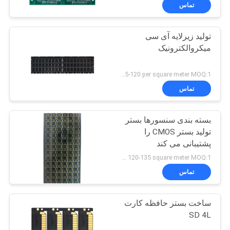
کنترل
تماس
کیفیت
تولید زیرلایه آی سی
میکروالکترونیک
با
ما
US 95-120 per square meter MOQ:1 متر مربع
تماس
تماس
بگیرید
بسته بندی سنسورها بستر
تولید بستر CMOS را
اخبار
پشتیبانی می کند
US 120-135 square meter MOQ:1 متر مربع
درخواست
تماس
نقل قول
ساخت بستر حافظه کارت
SD 4L
نقشه