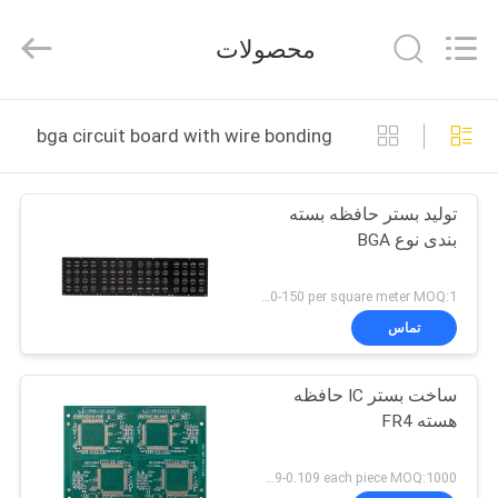
HongRuiXing
(Hubei)
Electronics
محصولات
Co.,Ltd..
All
Rights
Reserved.
صفحه
bga circuit board with wire bonding ساخت آنلاین
اصلی
تولید بستر حافظه بسته
محصولات
بندی نوع BGA
درباره
US 120-150 per square meter MOQ:1 متر مربع
ما
تماس
ساخت بستر IC حافظه
تور
هسته FR4
کارخانه
US 0.089-0.109 each piece MOQ:1000 قطعه