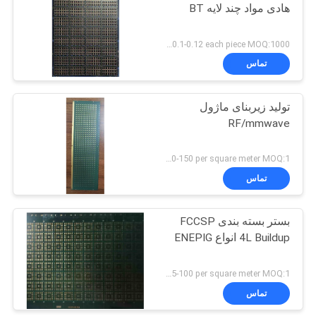
هادی مواد چند لایه BT
US 0.1-0.12 each piece MOQ:1000 قطعه
تماس
تولید زیربنای ماژول
RF/mmwave
US 120-150 per square meter MOQ:1 متر مربع
تماس
بستر بسته بندی FCCSP
4L Buildup انواع ENEPIG
US 85-100 per square meter MOQ:1 متر مربع
تماس