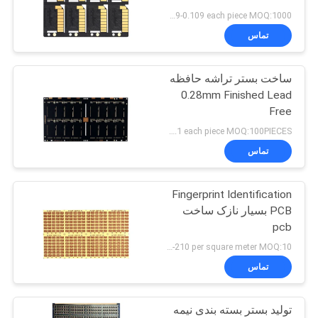
سایت
US 0.089-0.109 each piece MOQ:1000 قطعه
تماس
PRIVACY
ساخت بستر تراشه حافظه
POLICY
0.28mm Finished Lead
Free
US 1.3-1.1 each piece MOQ:100PIECES
تماس
Fingerprint Identification
PCB بسیار نازک ساخت
pcb
US 180-210 per square meter MOQ:10 متر مربع
تماس
تولید بستر بسته بندی نیمه