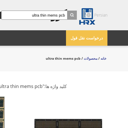
گروه HOREXS
Persian
search
درخواست نقل قول
خانه
/
محصولات
/ ultra thin mems pcb
کلید واژه ها:
"ultra thin mems pcb"