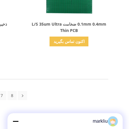
نمایش جزئیات
0.1mm 0.4mm ضخامت L/S 35um Ultra
ذخیره ساز
Thin PCB
اکنون تماس بگیرید
7
8
markliu