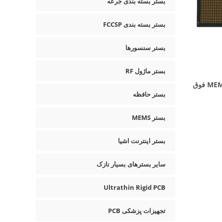
بستر بسته بندی جرعه
بستر بسته بندی FCCSP
بستر سنسورها
بستر ماژول RF
پشتیبانی از تولید بستر بسته بندی MEMS فوق
بستر حافظه
بستر MEMS
بستر اینترنت اشیا
سایر بسترهای بسیار نازک
Ultrathin Rigid PCB
تجهیزات پزشکی PCB