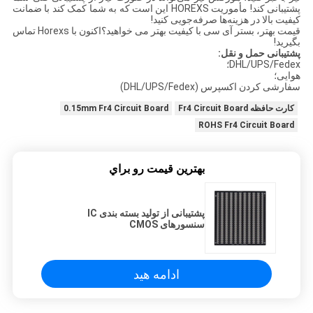
پشتیبانی کند! مأموریت HOREXS این است که به شما کمک کند با ضمانت
کیفیت بالا در هزینه‌ها صرفه‌جویی کنید!
قیمت بهتر، بستر آی سی با کیفیت بهتر می خواهید؟اکنون با Horexs تماس
بگیرید!
پشتیبانی حمل و نقل:
DHL/UPS/Fedex؛
هوایی؛
سفارشی کردن اکسپرس (DHL/UPS/Fedex)
کارت حافظه Fr4 Circuit Board
0.15mm Fr4 Circuit Board
ROHS Fr4 Circuit Board
بهترين قيمت رو براي
پشتیبانی از تولید بسته بندی IC
سنسورهای CMOS
ادامه هید