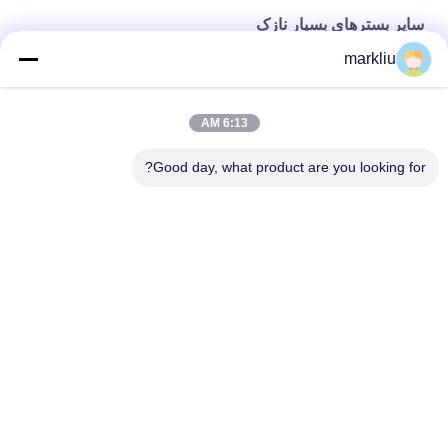
سایر بسترهای بسیار نازک
markliu
تولید بستر بسته حافظه فلش/NAND
تولید بستر بسته بندی نیمه هادی مواد چند لایه BT
6:13 AM
ساخت بستر بسته بندی آی سی نیمه هادی BT
Good day, what product are you looking for?
دسته بندی های محبوب
همه
بستر بسته IC
بستر BGA
بستر بسته بندی 
بستر بسته بندی جرعه
FCCSP
بستر ماژول RF
بستر سنسورها