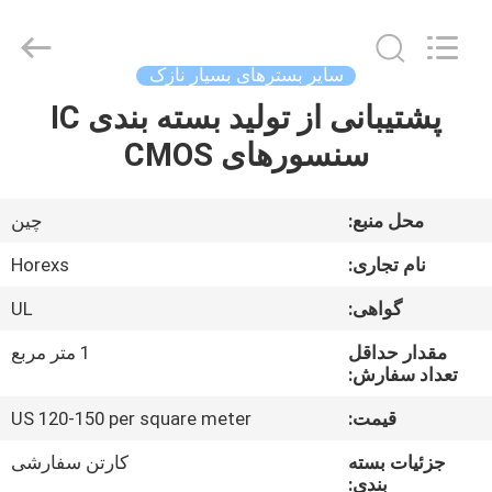
HongRuiXing
(Hubei)
Electronics
Co.,Ltd..
All
سایر بسترهای بسیار نازک
Rights
Reserved.
پشتیبانی از تولید بسته بندی IC
صفحه
سنسورهای CMOS
اصلی
محصولات
محل منبع:
چین
نام تجاری:
Horexs
درباره
گواهی:
UL
ما
مقدار حداقل
1 متر مربع
تعداد سفارش:
تور
قیمت:
US 120-150 per square meter
کارخانه
جزئیات بسته
کارتن سفارشی
بندی: