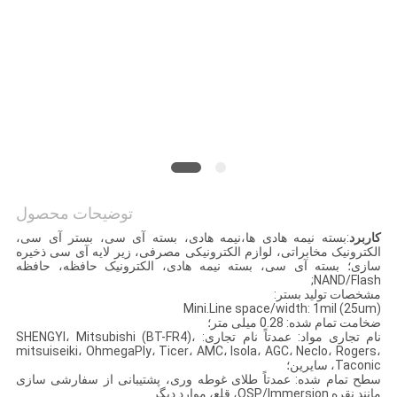
سایت
PRIVACY
POLICY
توضیحات محصول
کاربرد
:بسته نیمه هادی ها،نیمه هادی، بسته آی سی، بستر آی سی،
الکترونیک مخابراتی، لوازم الکترونیکی مصرفی، زیر لایه آی سی ذخیره
سازی؛ بسته آی سی، بسته نیمه هادی، الکترونیک حافظه، حافظه
NAND/Flash;
مشخصات تولید بستر:
Mini.Line space/width: 1mil (25um)
ضخامت تمام شده: 0.28 میلی متر؛
نام تجاری مواد: عمدتاً نام تجاری: SHENGYI، Mitsubishi (BT-FR4)،
mitsuiseiki، OhmegaPly، Ticer، AMC، Isola، AGC، Neclo، Rogers،
Taconic، سایرین؛
سطح تمام شده: عمدتاً طلای غوطه وری، پشتیبانی از سفارشی سازی
مانند نقره OSP/Immersion، قلع، موارد دیگر.