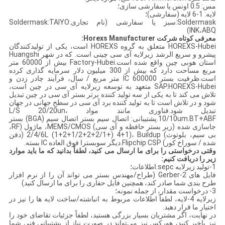
مس: 0.5 اونس یا سفارشی سازی؛
لایه: 1-6 لایه (سفارشی)؛
Soldermask:سبز یا سفارشی (نام تجاری:Soldermask:TAIYO
INK،ABQ)
معرفی کوتاه شرکت Horexs Manufacturer:
HOREXS-Hubei متعلق به گروه HOREXS است، یکی از تولیدکنندگان
پیشرو و سریع الرشد زیرلایه آی سی چینی است. که در شهر Huangshi
استان هوبی چین واقع شده است.Factory-Hubei بیش از 60000 متر
مربع مساحت دارد که بیش از 300 میلیون دلار سرمایه گذاری کرده
است.ظرفیت بستر IC 600000 متر مربع / سال، فرآیند چادر زدن و
SAP.HOREXS-Hubei متعهد به توسعه زیرلایه آی سی در چین است،
تلاش می کند تا به یکی از سه تولید کننده برتر بستر آی سی در چین تبدیل
شود و در تلاش است تا به تولید کننده برد آی سی در سطح جهانی در جهان
تبدیل شود.فناوری مانند مواد L/S 20/20un،
10/10um.BT+ABF.پشتیبانی: اتصال سیم بستر اتصال سیم (BGA) بستر
جاسازی شده (زیر بستر حافظه و آی سی) MEMS/CMOS، ماژول (RF،
بی سیم، بلوتوث) 2/4/6L (1+2+1/2+2+2/1+) 4+1)، Buildup (دفن
شده / سوراخ کور) Flipchip CSP.دیگر سوبسترا فوق العاده IC بسته.
وقتی درخواستی را برای ما ارسال می کنید، لطفاً بدانید که ما باید موارد
زیر را دریافت کنیم:
1-تولید زیرلایه sepc.اطلاعات؛
فایل های 2-Gerber (طراح/مهندس بستر می تواند آن را از نرم افزار
طرح بندی شما صادر کند، همچنین فایل حفاری را برای ما ارسال کنید)
3- درخواست مقدار، از جمله نمونه؛
زیرلایه 4-لایه، لطفاً اطلاعات مربوط به انباشته/ساخت لایه ها را نیز در
اختیار ما قرار دهید.
در نهایت، اگر مشتریان بسیار بزرگی هستید، لطفاً جزئیات تقاضای خود را
نیز باخبر کنید، هورکس نیز می‌تواند در صورت نیاز از پشتیبانی فنی شما