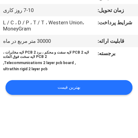
کنترل
زمان تحویل:
7-10 روز کاری
کیفیت
شرایط پرداخت:
L / C ، D / P ، T / T ، Western Union،
MoneyGram
با
قابلیت ارائه:
30000 متر مربع در ماه
ما
برجسته:
لایه PCB 2 لایه سفت و محکم ، برد PCB 2 لایه مخابرات ،
تماس
PCB 2 لایه سخت فوق العاده
,
,
Telecommunications 2 layer pcb board
بگیرید
ultrathin rigid 2 layer pcb
اخبار
بهترین قیمت
درخواست
نقل قول
نقشه