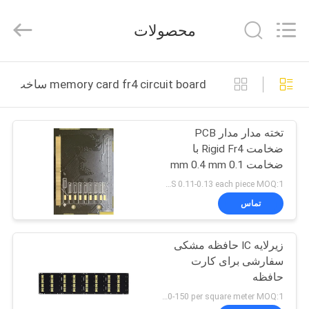
HongRuiXing
(Hubei)
Electronics
محصولات
Co.,Ltd..
All
Rights
Reserved.
صفحه
memory card fr4 circuit board ساخت آنلاین
اصلی
تخته مدار مدار PCB
محصولات
ضخامت Rigid Fr4 با
ضخامت 0.1 mm 0.4 mm
درباره
US 0.11-0.13 each piece MOQ:1 متر مربع
ما
تماس
زیرلایه IC حافظه مشکی
تور
سفارشی برای کارت
کارخانه
حافظه
US 120-150 per square meter MOQ:1 متر مربع