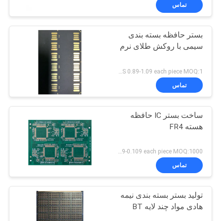
کنترل
تماس
کیفیت
بستر حافظه بسته بندی
سیمی با روکش طلای نرم
با
ما
US 0.89-1.09 each piece MOQ:1 متر مربع
تماس
تماس
بگیرید
ساخت بستر IC حافظه
هسته FR4
اخبار
US 0.089-0.109 each piece MOQ:1000 قطعه
درخواست
تماس
نقل قول
تولید بستر بسته بندی نیمه
هادی مواد چند لایه BT
نقشه